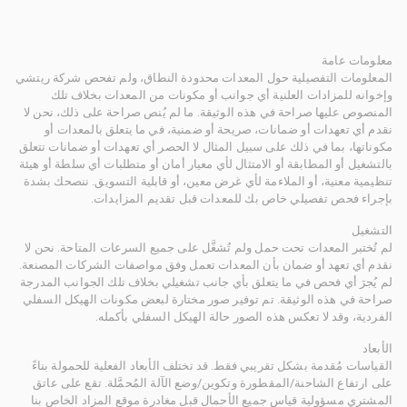
معلومات عامة
المعلومات التفصيلية حول المعدات محدودة النطاق، ولم تفحص شركة ريتشي
وإخوانه للمزادات العلنية أي جوانب أو مكونات من المعدات بخلاف تلك
المنصوص عليها صراحة في هذه الوثيقة. ما لم يُنص صراحة على ذلك، نحن لا
نقدم أي تعهدات أو ضمانات، صريحة أو ضمنية، في ما يتعلق بالمعدات أو
مكوناتها، بما في ذلك على سبيل المثال لا الحصر أي تعهدات أو ضمانات تتعلق
بالتشغيل أو المطابقة أو الامتثال لأي معيار أمان أو متطلبات أي سلطة أو هيئة
تنظيمية معنية، أو الملاءمة لأي غرض معين، أو قابلية التسويق. ننصحك بشدة
بإجراء فحص تفصيلي خاص بك للمعدات قبل تقديم المزايدات.
التشغيل
لم تُختبر المعدات تحت حمل ولم تُشغَّل على جميع السرعات المتاحة. نحن لا
نقدم أي تعهد أو ضمان بأن المعدات تعمل وفق مواصفات الشركات المصنعة.
لم يُجرَ أي فحص في ما يتعلق بأي جانب تشغيلي بخلاف تلك الجوانب المدرجة
صراحة في هذه الوثيقة. تم توفير صور مختارة لبعض مكونات الهيكل السفلي
الفردية، وقد لا تعكس هذه الصور حالة الهيكل السفلي بأكمله.
الأبعاد
القياسات مُقدمة بشكل تقريبي فقط. قد تختلف الأبعاد الفعلية للحمولة بناءً
على ارتفاع الشاحنة/المقطورة وتكوين/وضع الآلة المُحمَّلة. تقع على عاتق
المشتري مسؤولية قياس جميع الأحمال قبل مغادرة موقع المزاد الخاص بنا