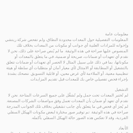
معلومات عامة
المعلومات التفصيلية حول المعدات محدودة النطاق، ولم تفحص شركة ريتشي
وإخوانه للمزادات العلنية أي جوانب أو مكونات من المعدات بخلاف تلك
المنصوص عليها صراحة في هذه الوثيقة. ما لم يُنص صراحة على ذلك، نحن لا
نقدم أي تعهدات أو ضمانات، صريحة أو ضمنية، في ما يتعلق بالمعدات أو
مكوناتها، بما في ذلك على سبيل المثال لا الحصر أي تعهدات أو ضمانات تتعلق
بالتشغيل أو المطابقة أو الامتثال لأي معيار أمان أو متطلبات أي سلطة أو هيئة
تنظيمية معنية، أو الملاءمة لأي غرض معين، أو قابلية التسويق. ننصحك بشدة
بإجراء فحص تفصيلي خاص بك للمعدات قبل تقديم المزايدات.
التشغيل
لم تُختبر المعدات تحت حمل ولم تُشغَّل على جميع السرعات المتاحة. نحن لا
نقدم أي تعهد أو ضمان بأن المعدات تعمل وفق مواصفات الشركات المصنعة.
لم يُجرَ أي فحص في ما يتعلق بأي جانب تشغيلي بخلاف تلك الجوانب المدرجة
صراحة في هذه الوثيقة. تم توفير صور مختارة لبعض مكونات الهيكل السفلي
الفردية، وقد لا تعكس هذه الصور حالة الهيكل السفلي بأكمله.
الأبعاد