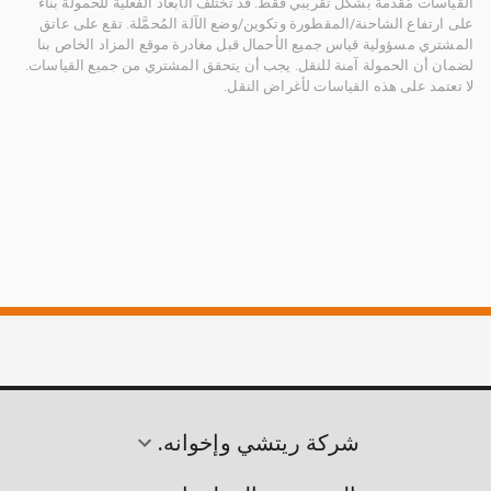
القياسات مُقدمة بشكل تقريبي فقط. قد تختلف الأبعاد الفعلية للحمولة بناءً
على ارتفاع الشاحنة/المقطورة وتكوين/وضع الآلة المُحمَّلة. تقع على عاتق
المشتري مسؤولية قياس جميع الأحمال قبل مغادرة موقع المزاد الخاص بنا
لضمان أن الحمولة آمنة للنقل. يجب أن يتحقق المشتري من جميع القياسات.
لا تعتمد على هذه القياسات لأغراض النقل.
شركة ريتشي وإخوانه.