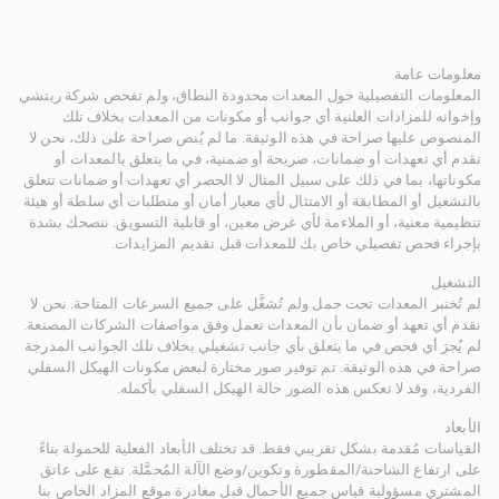
معلومات عامة
المعلومات التفصيلية حول المعدات محدودة النطاق، ولم تفحص شركة ريتشي
وإخوانه للمزادات العلنية أي جوانب أو مكونات من المعدات بخلاف تلك
المنصوص عليها صراحة في هذه الوثيقة. ما لم يُنص صراحة على ذلك، نحن لا
نقدم أي تعهدات أو ضمانات، صريحة أو ضمنية، في ما يتعلق بالمعدات أو
مكوناتها، بما في ذلك على سبيل المثال لا الحصر أي تعهدات أو ضمانات تتعلق
بالتشغيل أو المطابقة أو الامتثال لأي معيار أمان أو متطلبات أي سلطة أو هيئة
تنظيمية معنية، أو الملاءمة لأي غرض معين، أو قابلية التسويق. ننصحك بشدة
بإجراء فحص تفصيلي خاص بك للمعدات قبل تقديم المزايدات.
التشغيل
لم تُختبر المعدات تحت حمل ولم تُشغَّل على جميع السرعات المتاحة. نحن لا
نقدم أي تعهد أو ضمان بأن المعدات تعمل وفق مواصفات الشركات المصنعة.
لم يُجرَ أي فحص في ما يتعلق بأي جانب تشغيلي بخلاف تلك الجوانب المدرجة
صراحة في هذه الوثيقة. تم توفير صور مختارة لبعض مكونات الهيكل السفلي
الفردية، وقد لا تعكس هذه الصور حالة الهيكل السفلي بأكمله.
الأبعاد
القياسات مُقدمة بشكل تقريبي فقط. قد تختلف الأبعاد الفعلية للحمولة بناءً
على ارتفاع الشاحنة/المقطورة وتكوين/وضع الآلة المُحمَّلة. تقع على عاتق
المشتري مسؤولية قياس جميع الأحمال قبل مغادرة موقع المزاد الخاص بنا