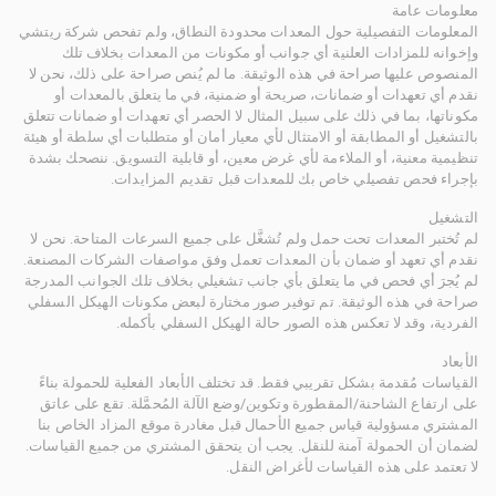
معلومات عامة
المعلومات التفصيلية حول المعدات محدودة النطاق، ولم تفحص شركة ريتشي
وإخوانه للمزادات العلنية أي جوانب أو مكونات من المعدات بخلاف تلك
المنصوص عليها صراحة في هذه الوثيقة. ما لم يُنص صراحة على ذلك، نحن لا
نقدم أي تعهدات أو ضمانات، صريحة أو ضمنية، في ما يتعلق بالمعدات أو
مكوناتها، بما في ذلك على سبيل المثال لا الحصر أي تعهدات أو ضمانات تتعلق
بالتشغيل أو المطابقة أو الامتثال لأي معيار أمان أو متطلبات أي سلطة أو هيئة
تنظيمية معنية، أو الملاءمة لأي غرض معين، أو قابلية التسويق. ننصحك بشدة
بإجراء فحص تفصيلي خاص بك للمعدات قبل تقديم المزايدات.
التشغيل
لم تُختبر المعدات تحت حمل ولم تُشغَّل على جميع السرعات المتاحة. نحن لا
نقدم أي تعهد أو ضمان بأن المعدات تعمل وفق مواصفات الشركات المصنعة.
لم يُجرَ أي فحص في ما يتعلق بأي جانب تشغيلي بخلاف تلك الجوانب المدرجة
صراحة في هذه الوثيقة. تم توفير صور مختارة لبعض مكونات الهيكل السفلي
الفردية، وقد لا تعكس هذه الصور حالة الهيكل السفلي بأكمله.
الأبعاد
القياسات مُقدمة بشكل تقريبي فقط. قد تختلف الأبعاد الفعلية للحمولة بناءً
على ارتفاع الشاحنة/المقطورة وتكوين/وضع الآلة المُحمَّلة. تقع على عاتق
المشتري مسؤولية قياس جميع الأحمال قبل مغادرة موقع المزاد الخاص بنا
لضمان أن الحمولة آمنة للنقل. يجب أن يتحقق المشتري من جميع القياسات.
لا تعتمد على هذه القياسات لأغراض النقل.