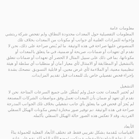
معلومات عامة
المعلومات التفصيلية حول المعدات محدودة النطاق، ولم تفحص شركة ريتشي
وإخوانه للمزادات العلنية أي جوانب أو مكونات من المعدات بخلاف تلك
المنصوص عليها صراحة في هذه الوثيقة. ما لم يُنص صراحة على ذلك، نحن لا
نقدم أي تعهدات أو ضمانات، صريحة أو ضمنية، في ما يتعلق بالمعدات أو
مكوناتها، بما في ذلك على سبيل المثال لا الحصر أي تعهدات أو ضمانات تتعلق
بالتشغيل أو المطابقة أو الامتثال لأي معيار أمان أو متطلبات أي سلطة أو هيئة
تنظيمية معنية، أو الملاءمة لأي غرض معين، أو قابلية التسويق. ننصحك بشدة
بإجراء فحص تفصيلي خاص بك للمعدات قبل تقديم المزايدات.
التشغيل
لم تُختبر المعدات تحت حمل ولم تُشغَّل على جميع السرعات المتاحة. نحن لا
نقدم أي تعهد أو ضمان بأن المعدات تعمل وفق مواصفات الشركات المصنعة.
لم يُجرَ أي فحص في ما يتعلق بأي جانب تشغيلي بخلاف تلك الجوانب المدرجة
صراحة في هذه الوثيقة. تم توفير صور مختارة لبعض مكونات الهيكل السفلي
الفردية، وقد لا تعكس هذه الصور حالة الهيكل السفلي بأكمله.
الأبعاد
القياسات مُقدمة بشكل تقريبي فقط. قد تختلف الأبعاد الفعلية للحمولة بناءً
على ارتفاع الشاحنة/المقطورة وتكوين/وضع الآلة المُحمَّلة. تقع على عاتق