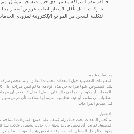
لقد عقدنا شراكة مع مزودي خدمات شحن موثوق بهم لنُ
شركات النقل بأقل الأسعار. اطلب عروض أسعار مجاني
لتكلفة الشحن من المواقع الإلكترونية لمزودي الخدمات 
معلومات عامة
المعلومات التفصيلية حول المعدات محدودة النطاق، ولم تفحص شركة ر
تلك المنصوص عليها صراحة في هذه الوثيقة. ما لم يُنص صراحة على ذلك
بالمعدات أو مكوناتها، بما في ذلك على سبيل المثال لا الحصر أي تعهدات 
متطلبات أي سلطة أو هيئة تنظيمية معنية، أو الملاءمة لأي غرض معين
قبل تقديم المزايدات.
التشغيل
لم تُختبر المعدات تحت حمل ولم تُشغَّل على جميع السرعات المتاحة.
المصنعة. لم يُجرَ أي فحص في ما يتعلق بأي جانب تشغيلي بخلاف تلك ا
مكونات الهيكل السفلي الفردية، وقد لا تعكس هذه الصور حالة الهيكل ا