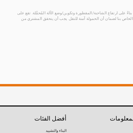
ناءً على ارتفاع الشاحنة/المقطورة وتكوين/وضع الآلة المُحمَّلة. تقع على
الخاص بنا لضمان أن الحمولة آمنة للنقل. يجب أن يتحقق المشتري من
لمعلومات
أفضل الفئات
البناء والتشييد