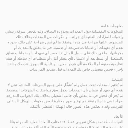
معلومات عامة
المعلومات التفصيلية حول المعدات محدودة النطاق، ولم تفحص شركة ريتشي
وإخوانه للمزادات العلنية أي جوانب أو مكونات من المعدات بخلاف تلك
المنصوص عليها صراحة في هذه الوثيقة. ما لم يُنص صراحة على ذلك، نحن لا
نقدم أي تعهدات أو ضمانات، صريحة أو ضمنية، في ما يتعلق بالمعدات أو
مكوناتها، بما في ذلك على سبيل المثال لا الحصر أي تعهدات أو ضمانات تتعلق
بالتشغيل أو المطابقة أو الامتثال لأي معيار أمان أو متطلبات أي سلطة أو هيئة
تنظيمية معنية، أو الملاءمة لأي غرض معين، أو قابلية التسويق. ننصحك بشدة
بإجراء فحص تفصيلي خاص بك للمعدات قبل تقديم المزايدات.
التشغيل
لم تُختبر المعدات تحت حمل ولم تُشغَّل على جميع السرعات المتاحة. نحن لا
نقدم أي تعهد أو ضمان بأن المعدات تعمل وفق مواصفات الشركات المصنعة.
لم يُجرَ أي فحص في ما يتعلق بأي جانب تشغيلي بخلاف تلك الجوانب المدرجة
صراحة في هذه الوثيقة. تم توفير صور مختارة لبعض مكونات الهيكل السفلي
الفردية، وقد لا تعكس هذه الصور حالة الهيكل السفلي بأكمله.
الأبعاد
القياسات مُقدمة بشكل تقريبي فقط. قد تختلف الأبعاد الفعلية للحمولة بناءً
على ارتفاع الشاحنة/المقطورة وتكوين/وضع الآلة المُحمَّلة. تقع على عاتق