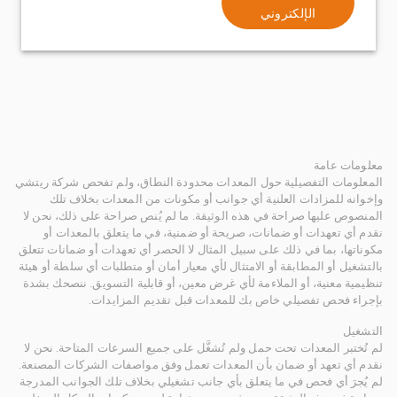
الإلكتروني
معلومات عامة
المعلومات التفصيلية حول المعدات محدودة النطاق، ولم تفحص شركة ريتشي
وإخوانه للمزادات العلنية أي جوانب أو مكونات من المعدات بخلاف تلك
المنصوص عليها صراحة في هذه الوثيقة. ما لم يُنص صراحة على ذلك، نحن لا
نقدم أي تعهدات أو ضمانات، صريحة أو ضمنية، في ما يتعلق بالمعدات أو
مكوناتها، بما في ذلك على سبيل المثال لا الحصر أي تعهدات أو ضمانات تتعلق
بالتشغيل أو المطابقة أو الامتثال لأي معيار أمان أو متطلبات أي سلطة أو هيئة
تنظيمية معنية، أو الملاءمة لأي غرض معين، أو قابلية التسويق. ننصحك بشدة
بإجراء فحص تفصيلي خاص بك للمعدات قبل تقديم المزايدات.
التشغيل
لم تُختبر المعدات تحت حمل ولم تُشغَّل على جميع السرعات المتاحة. نحن لا
نقدم أي تعهد أو ضمان بأن المعدات تعمل وفق مواصفات الشركات المصنعة.
لم يُجرَ أي فحص في ما يتعلق بأي جانب تشغيلي بخلاف تلك الجوانب المدرجة