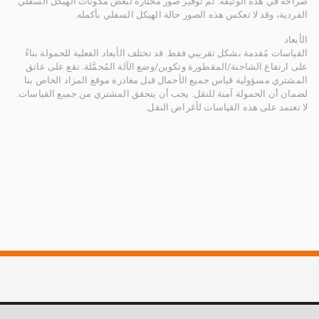
صراحة في هذه الوثيقة. تم توفير صور مختارة لبعض مكونات الهيكل السفلي
الفردية، وقد لا تعكس هذه الصور حالة الهيكل السفلي بأكمله.
الأبعاد
القياسات مُقدمة بشكل تقريبي فقط. قد تختلف الأبعاد الفعلية للحمولة بناءً
على ارتفاع الشاحنة/المقطورة وتكوين/وضع الآلة المُحمَّلة. تقع على عاتق
المشتري مسؤولية قياس جميع الأحمال قبل مغادرة موقع المزاد الخاص بنا
لضمان أن الحمولة آمنة للنقل. يجب أن يتحقق المشتري من جميع القياسات.
لا تعتمد على هذه القياسات لأغراض النقل.