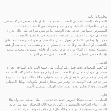
معلومات عامة
المعلومات التفصيلية حول المعدات محدودة النطاق، ولم تفحص شركة ريتشي
وإخوانه للمزادات العلنية أي جوانب أو مكونات من المعدات بخلاف تلك
المنصوص عليها صراحة في هذه الوثيقة. ما لم يُنص صراحة على ذلك، نحن لا
نقدم أي تعهدات أو ضمانات، صريحة أو ضمنية، في ما يتعلق بالمعدات أو
مكوناتها، بما في ذلك على سبيل المثال لا الحصر أي تعهدات أو ضمانات تتعلق
بالتشغيل أو المطابقة أو الامتثال لأي معيار أمان أو متطلبات أي سلطة أو هيئة
تنظيمية معنية، أو الملاءمة لأي غرض معين، أو قابلية التسويق. ننصحك بشدة
بإجراء فحص تفصيلي خاص بك للمعدات قبل تقديم المزايدات.
التشغيل
لم تُختبر المعدات تحت حمل ولم تُشغَّل على جميع السرعات المتاحة. نحن لا
نقدم أي تعهد أو ضمان بأن المعدات تعمل وفق مواصفات الشركات المصنعة.
لم يُجرَ أي فحص في ما يتعلق بأي جانب تشغيلي بخلاف تلك الجوانب المدرجة
صراحة في هذه الوثيقة. تم توفير صور مختارة لبعض مكونات الهيكل السفلي
الفردية، وقد لا تعكس هذه الصور حالة الهيكل السفلي بأكمله.
الأبعاد
القياسات مُقدمة بشكل تقريبي فقط. قد تختلف الأبعاد الفعلية للحمولة بناءً
على ارتفاع الشاحنة/المقطورة وتكوين/وضع الآلة المُحمَّلة. تقع على عاتق
المشتري مسؤولية قياس جميع الأحمال قبل مغادرة موقع المزاد الخاص بنا