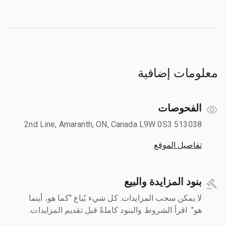
معلومات إضافية
الفحوصات
513038 2nd Line, Amaranth, ON, Canada L9W 0S3
تفاصيل الموقع
بنود المزايدة والبيع
لا يمكن سحب المزايدات. كل شيء يُباع "كما هو، أينما
هو". اقرأ الشروط والبنود كاملةً قبل تقديم المزايدات.