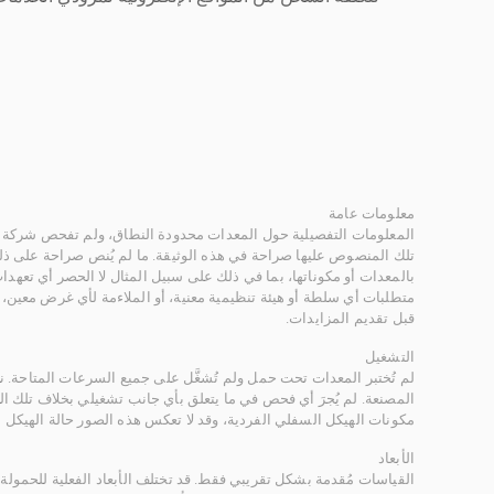
معلومات عامة
المعلومات التفصيلية حول المعدات محدودة النطاق، ولم تفحص شركة ر
تلك المنصوص عليها صراحة في هذه الوثيقة. ما لم يُنص صراحة على ذلك
بالمعدات أو مكوناتها، بما في ذلك على سبيل المثال لا الحصر أي تعهدات 
متطلبات أي سلطة أو هيئة تنظيمية معنية، أو الملاءمة لأي غرض معين
قبل تقديم المزايدات.
التشغيل
لم تُختبر المعدات تحت حمل ولم تُشغَّل على جميع السرعات المتاحة.
المصنعة. لم يُجرَ أي فحص في ما يتعلق بأي جانب تشغيلي بخلاف تلك ا
مكونات الهيكل السفلي الفردية، وقد لا تعكس هذه الصور حالة الهيكل ا
الأبعاد
القياسات مُقدمة بشكل تقريبي فقط. قد تختلف الأبعاد الفعلية للحمولة ب