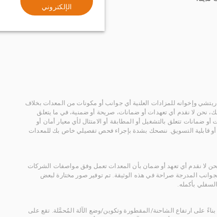
الإلكتروني
يتشي وإخوانه للمزادات العلنية أي جوانب أو مكونات من المعدات بخلاف
، نحن لا نقدم أي تعهدات أو ضمانات، صريحة أو ضمنية، في ما يتعلق
أو ضمانات تتعلق بالتشغيل أو المطابقة أو الامتثال لأي معيار أمان أو
، أو قابلية التسويق. ننصحك بشدة بإجراء فحص تفصيلي خاص بك للمعدات
 نحن لا نقدم أي تعهد أو ضمان بأن المعدات تعمل وفق مواصفات الشركات
لجوانب المدرجة صراحة في هذه الوثيقة. تم توفير صور مختارة لبعض
لسفلي بأكمله.
ناءً على ارتفاع الشاحنة/المقطورة وتكوين/وضع الآلة المُحمَّلة. تقع على