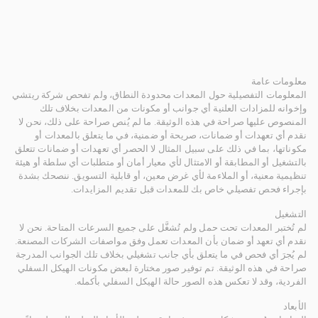
معلومات عامة
المعلومات التفصيلية حول المعدات محدودة النطاق، ولم تفحص شركة ريتشي
وإخوانه للمزادات العلنية أي جوانب أو مكونات من المعدات بخلاف تلك
المنصوص عليها صراحة في هذه الوثيقة. ما لم يُنص صراحة على ذلك، نحن لا
نقدم أي تعهدات أو ضمانات، صريحة أو ضمنية، في ما يتعلق بالمعدات أو
مكوناتها، بما في ذلك على سبيل المثال لا الحصر أي تعهدات أو ضمانات تتعلق
بالتشغيل أو المطابقة أو الامتثال لأي معيار أمان أو متطلبات أي سلطة أو هيئة
تنظيمية معنية، أو الملاءمة لأي غرض معين، أو قابلية التسويق. ننصحك بشدة
بإجراء فحص تفصيلي خاص بك للمعدات قبل تقديم المزايدات.
التشغيل
لم تُختبر المعدات تحت حمل ولم تُشغَّل على جميع السرعات المتاحة. نحن لا
نقدم أي تعهد أو ضمان بأن المعدات تعمل وفق مواصفات الشركات المصنعة.
لم يُجرَ أي فحص في ما يتعلق بأي جانب تشغيلي بخلاف تلك الجوانب المدرجة
صراحة في هذه الوثيقة. تم توفير صور مختارة لبعض مكونات الهيكل السفلي
الفردية، وقد لا تعكس هذه الصور حالة الهيكل السفلي بأكمله.
الأبعاد