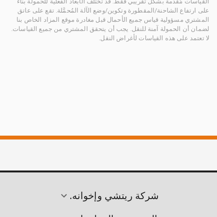
القياسات مُقدمة بشكل تقريبي فقط. قد تختلف الأبعاد الفعلية للحمولة بناءً
على ارتفاع الشاحنة/المقطورة وتكوين/وضع الآلة المُحمَّلة. تقع على عاتق
المشتري مسؤولية قياس جميع الأحمال قبل مغادرة موقع المزاد الخاص بنا
لضمان أن الحمولة آمنة للنقل. يجب أن يتحقق المشتري من جميع القياسات.
لا تعتمد على هذه القياسات لأغراض النقل.
شركة ريتشي وإخوانه.