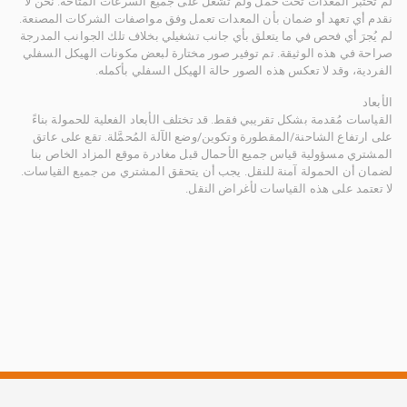
لم تُختبر المعدات تحت حمل ولم تُشغَّل على جميع السرعات المتاحة. نحن لا
نقدم أي تعهد أو ضمان بأن المعدات تعمل وفق مواصفات الشركات المصنعة.
لم يُجرَ أي فحص في ما يتعلق بأي جانب تشغيلي بخلاف تلك الجوانب المدرجة
صراحة في هذه الوثيقة. تم توفير صور مختارة لبعض مكونات الهيكل السفلي
الفردية، وقد لا تعكس هذه الصور حالة الهيكل السفلي بأكمله.
الأبعاد
القياسات مُقدمة بشكل تقريبي فقط. قد تختلف الأبعاد الفعلية للحمولة بناءً
على ارتفاع الشاحنة/المقطورة وتكوين/وضع الآلة المُحمَّلة. تقع على عاتق
المشتري مسؤولية قياس جميع الأحمال قبل مغادرة موقع المزاد الخاص بنا
لضمان أن الحمولة آمنة للنقل. يجب أن يتحقق المشتري من جميع القياسات.
لا تعتمد على هذه القياسات لأغراض النقل.