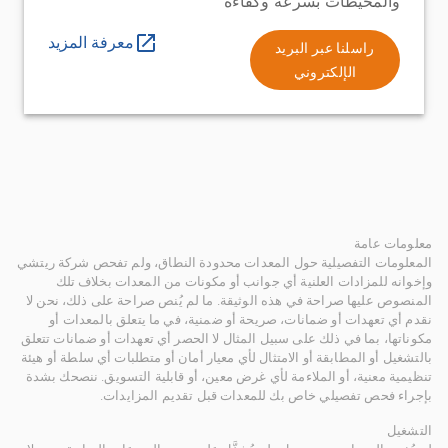
والمحيطات بسرعة وكفاءة
معرفة المزيد
راسلنا عبر البريد
الإلكتروني
معلومات عامة
المعلومات التفصيلية حول المعدات محدودة النطاق، ولم تفحص شركة ريتشي
وإخوانه للمزادات العلنية أي جوانب أو مكونات من المعدات بخلاف تلك
المنصوص عليها صراحة في هذه الوثيقة. ما لم يُنص صراحة على ذلك، نحن لا
نقدم أي تعهدات أو ضمانات، صريحة أو ضمنية، في ما يتعلق بالمعدات أو
مكوناتها، بما في ذلك على سبيل المثال لا الحصر أي تعهدات أو ضمانات تتعلق
بالتشغيل أو المطابقة أو الامتثال لأي معيار أمان أو متطلبات أي سلطة أو هيئة
تنظيمية معنية، أو الملاءمة لأي غرض معين، أو قابلية التسويق. ننصحك بشدة
بإجراء فحص تفصيلي خاص بك للمعدات قبل تقديم المزايدات.
التشغيل