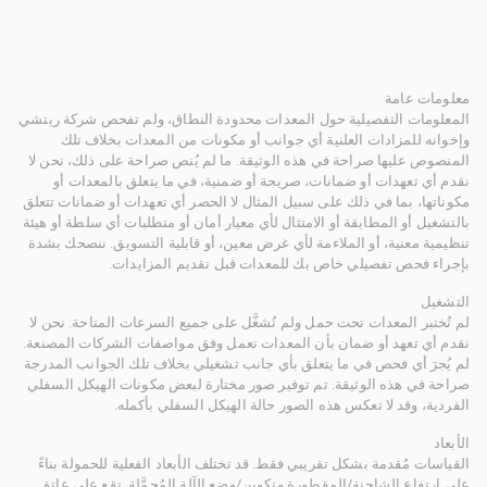
معلومات عامة
المعلومات التفصيلية حول المعدات محدودة النطاق، ولم تفحص شركة ريتشي
وإخوانه للمزادات العلنية أي جوانب أو مكونات من المعدات بخلاف تلك
المنصوص عليها صراحة في هذه الوثيقة. ما لم يُنص صراحة على ذلك، نحن لا
نقدم أي تعهدات أو ضمانات، صريحة أو ضمنية، في ما يتعلق بالمعدات أو
مكوناتها، بما في ذلك على سبيل المثال لا الحصر أي تعهدات أو ضمانات تتعلق
بالتشغيل أو المطابقة أو الامتثال لأي معيار أمان أو متطلبات أي سلطة أو هيئة
تنظيمية معنية، أو الملاءمة لأي غرض معين، أو قابلية التسويق. ننصحك بشدة
بإجراء فحص تفصيلي خاص بك للمعدات قبل تقديم المزايدات.
التشغيل
لم تُختبر المعدات تحت حمل ولم تُشغَّل على جميع السرعات المتاحة. نحن لا
نقدم أي تعهد أو ضمان بأن المعدات تعمل وفق مواصفات الشركات المصنعة.
لم يُجرَ أي فحص في ما يتعلق بأي جانب تشغيلي بخلاف تلك الجوانب المدرجة
صراحة في هذه الوثيقة. تم توفير صور مختارة لبعض مكونات الهيكل السفلي
الفردية، وقد لا تعكس هذه الصور حالة الهيكل السفلي بأكمله.
الأبعاد
القياسات مُقدمة بشكل تقريبي فقط. قد تختلف الأبعاد الفعلية للحمولة بناءً
على ارتفاع الشاحنة/المقطورة وتكوين/وضع الآلة المُحمَّلة. تقع على عاتق