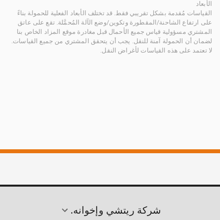
الأبعاد
القياسات مُقدمة بشكل تقريبي فقط. قد تختلف الأبعاد الفعلية للحمولة بناءً
على ارتفاع الشاحنة/المقطورة وتكوين/وضع الآلة المُحمَّلة. تقع على عاتق
المشتري مسؤولية قياس جميع الأحمال قبل مغادرة موقع المزاد الخاص بنا
لضمان أن الحمولة آمنة للنقل. يجب أن يتحقق المشتري من جميع القياسات.
لا تعتمد على هذه القياسات لأغراض النقل.
شركة ريتشي وإخوانه.