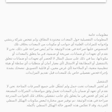
معلومات عامة
المعلومات التفصيلية حول المعدات محدودة النطاق، ولم تفحص شركة ريتشي
وإخوانه للمزادات العلنية أي جوانب أو مكونات من المعدات بخلاف تلك
المنصوص عليها صراحة في هذه الوثيقة. ما لم يُنص صراحة على ذلك، نحن لا
نقدم أي تعهدات أو ضمانات، صريحة أو ضمنية، في ما يتعلق بالمعدات أو
مكوناتها، بما في ذلك على سبيل المثال لا الحصر أي تعهدات أو ضمانات تتعلق
بالتشغيل أو المطابقة أو الامتثال لأي معيار أمان أو متطلبات أي سلطة أو هيئة
تنظيمية معنية، أو الملاءمة لأي غرض معين، أو قابلية التسويق. ننصحك بشدة
بإجراء فحص تفصيلي خاص بك للمعدات قبل تقديم المزايدات.
التشغيل
لم تُختبر المعدات تحت حمل ولم تُشغَّل على جميع السرعات المتاحة. نحن لا
نقدم أي تعهد أو ضمان بأن المعدات تعمل وفق مواصفات الشركات المصنعة.
لم يُجرَ أي فحص في ما يتعلق بأي جانب تشغيلي بخلاف تلك الجوانب المدرجة
صراحة في هذه الوثيقة. تم توفير صور مختارة لبعض مكونات الهيكل السفلي
الفردية، وقد لا تعكس هذه الصور حالة الهيكل السفلي بأكمله.