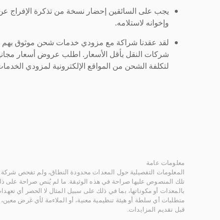
يجب على السائقين إحضار نسخة من تذكرة الإفراج ع
وإخوانه لاستلامه.
لقد عقدنا شراكة مع مزودي خدمات شحن موثوق بهم لنُ
شركات النقل بأقل الأسعار. اطلب عروض أسعار مجاني
لتكلفة الشحن من المواقع الإلكترونية لمزودي الخدمات 
معلومات عامة
المعلومات التفصيلية حول المعدات محدودة النطاق، ولم تفحص شركة ر
تلك المنصوص عليها صراحة في هذه الوثيقة. ما لم يُنص صراحة على ذلك
بالمعدات أو مكوناتها، بما في ذلك على سبيل المثال لا الحصر أي تعهدات 
متطلبات أي سلطة أو هيئة تنظيمية معنية، أو الملاءمة لأي غرض معين
قبل تقديم المزايدات.