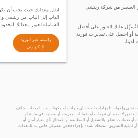
ن العنصر من شركة ريتشي
انقل معداتك حيث يجب أن تكو
الباب إلى الباب من ريتشي وإ
الشاملة لعبور معداتك للحدود
سهِّل عليك العثور على أفضل
ة أو احصل على تقديرات فورية
راسلنا عبر البريد
لدينا.
الإلكتروني
يتشي وإخوانه للمزادات العلنية أي جوانب أو مكونات من المعدات بخلاف
، نحن لا نقدم أي تعهدات أو ضمانات، صريحة أو ضمنية، في ما يتعلق
أو ضمانات تتعلق بالتشغيل أو المطابقة أو الامتثال لأي معيار أمان أو
، أو قابلية التسويق. ننصحك بشدة بإجراء فحص تفصيلي خاص بك للمعدات