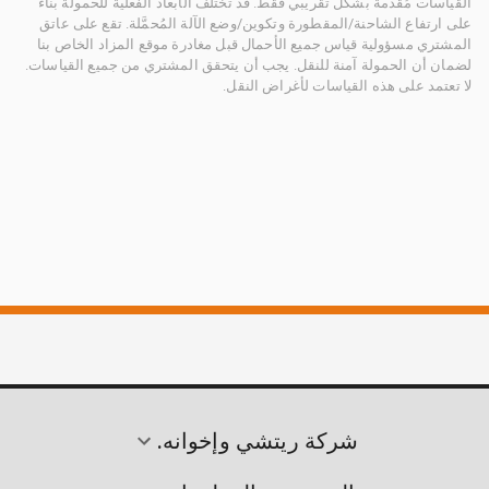
القياسات مُقدمة بشكل تقريبي فقط. قد تختلف الأبعاد الفعلية للحمولة بناءً
على ارتفاع الشاحنة/المقطورة وتكوين/وضع الآلة المُحمَّلة. تقع على عاتق
المشتري مسؤولية قياس جميع الأحمال قبل مغادرة موقع المزاد الخاص بنا
لضمان أن الحمولة آمنة للنقل. يجب أن يتحقق المشتري من جميع القياسات.
لا تعتمد على هذه القياسات لأغراض النقل.
شركة ريتشي وإخوانه.