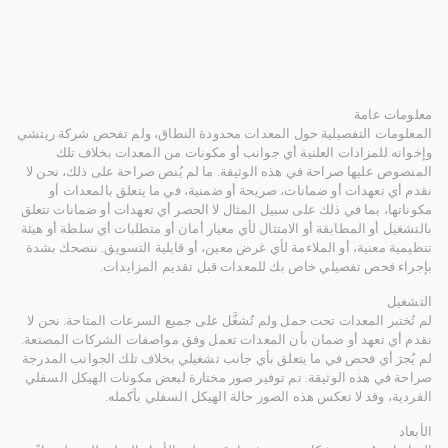
معلومات عامة
المعلومات التفصيلية حول المعدات محدودة النطاق، ولم تفحص شركة ريتشي
وإخوانه للمزادات العلنية أي جوانب أو مكونات من المعدات بخلاف تلك
المنصوص عليها صراحة في هذه الوثيقة. ما لم يُنص صراحة على ذلك، نحن لا
نقدم أي تعهدات أو ضمانات، صريحة أو ضمنية، في ما يتعلق بالمعدات أو
مكوناتها، بما في ذلك على سبيل المثال لا الحصر أي تعهدات أو ضمانات تتعلق
بالتشغيل أو المطابقة أو الامتثال لأي معيار أمان أو متطلبات أي سلطة أو هيئة
تنظيمية معنية، أو الملاءمة لأي غرض معين، أو قابلية التسويق. ننصحك بشدة
بإجراء فحص تفصيلي خاص بك للمعدات قبل تقديم المزايدات.
التشغيل
لم تُختبر المعدات تحت حمل ولم تُشغَّل على جميع السرعات المتاحة. نحن لا
نقدم أي تعهد أو ضمان بأن المعدات تعمل وفق مواصفات الشركات المصنعة.
لم يُجرَ أي فحص في ما يتعلق بأي جانب تشغيلي بخلاف تلك الجوانب المدرجة
صراحة في هذه الوثيقة. تم توفير صور مختارة لبعض مكونات الهيكل السفلي
الفردية، وقد لا تعكس هذه الصور حالة الهيكل السفلي بأكمله.
الأبعاد