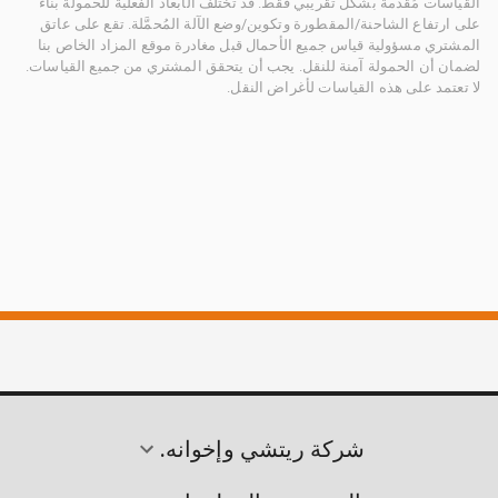
القياسات مُقدمة بشكل تقريبي فقط. قد تختلف الأبعاد الفعلية للحمولة بناءً
على ارتفاع الشاحنة/المقطورة وتكوين/وضع الآلة المُحمَّلة. تقع على عاتق
المشتري مسؤولية قياس جميع الأحمال قبل مغادرة موقع المزاد الخاص بنا
لضمان أن الحمولة آمنة للنقل. يجب أن يتحقق المشتري من جميع القياسات.
لا تعتمد على هذه القياسات لأغراض النقل.
شركة ريتشي وإخوانه.