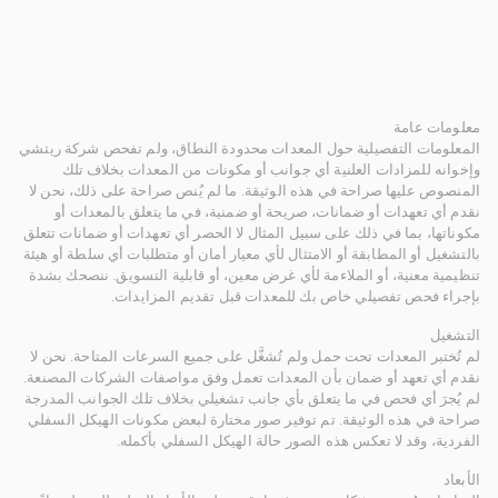
معلومات عامة
المعلومات التفصيلية حول المعدات محدودة النطاق، ولم تفحص شركة ريتشي
وإخوانه للمزادات العلنية أي جوانب أو مكونات من المعدات بخلاف تلك
المنصوص عليها صراحة في هذه الوثيقة. ما لم يُنص صراحة على ذلك، نحن لا
نقدم أي تعهدات أو ضمانات، صريحة أو ضمنية، في ما يتعلق بالمعدات أو
مكوناتها، بما في ذلك على سبيل المثال لا الحصر أي تعهدات أو ضمانات تتعلق
بالتشغيل أو المطابقة أو الامتثال لأي معيار أمان أو متطلبات أي سلطة أو هيئة
تنظيمية معنية، أو الملاءمة لأي غرض معين، أو قابلية التسويق. ننصحك بشدة
بإجراء فحص تفصيلي خاص بك للمعدات قبل تقديم المزايدات.
التشغيل
لم تُختبر المعدات تحت حمل ولم تُشغَّل على جميع السرعات المتاحة. نحن لا
نقدم أي تعهد أو ضمان بأن المعدات تعمل وفق مواصفات الشركات المصنعة.
لم يُجرَ أي فحص في ما يتعلق بأي جانب تشغيلي بخلاف تلك الجوانب المدرجة
صراحة في هذه الوثيقة. تم توفير صور مختارة لبعض مكونات الهيكل السفلي
الفردية، وقد لا تعكس هذه الصور حالة الهيكل السفلي بأكمله.
الأبعاد