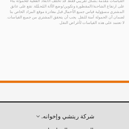
القياسات مُقدمة بشكل تقريبي فقط. قد تختلف الأبعاد الفعلية للحمولة بناءً
على ارتفاع الشاحنة/المقطورة وتكوين/وضع الآلة المُحمَّلة. تقع على عاتق
المشتري مسؤولية قياس جميع الأحمال قبل مغادرة موقع المزاد الخاص بنا
لضمان أن الحمولة آمنة للنقل. يجب أن يتحقق المشتري من جميع القياسات.
لا تعتمد على هذه القياسات لأغراض النقل.
شركة ريتشي وإخوانه.