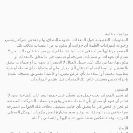
معلومات عامة
المعلومات التفصيلية حول المعدات محدودة النطاق، ولم تفحص شركة ريتشي
وإخوانه للمزادات العلنية أي جوانب أو مكونات من المعدات بخلاف تلك
المنصوص عليها صراحة في هذه الوثيقة. ما لم يُنص صراحة على ذلك، نحن لا
نقدم أي تعهدات أو ضمانات، صريحة أو ضمنية، في ما يتعلق بالمعدات أو
مكوناتها، بما في ذلك على سبيل المثال لا الحصر أي تعهدات أو ضمانات تتعلق
بالتشغيل أو المطابقة أو الامتثال لأي معيار أمان أو متطلبات أي سلطة أو هيئة
تنظيمية معنية، أو الملاءمة لأي غرض معين، أو قابلية التسويق. ننصحك بشدة
بإجراء فحص تفصيلي خاص بك للمعدات قبل تقديم المزايدات.
التشغيل
لم تُختبر المعدات تحت حمل ولم تُشغَّل على جميع السرعات المتاحة. نحن لا
نقدم أي تعهد أو ضمان بأن المعدات تعمل وفق مواصفات الشركات المصنعة.
لم يُجرَ أي فحص في ما يتعلق بأي جانب تشغيلي بخلاف تلك الجوانب المدرجة
صراحة في هذه الوثيقة. تم توفير صور مختارة لبعض مكونات الهيكل السفلي
الفردية، وقد لا تعكس هذه الصور حالة الهيكل السفلي بأكمله.
الأبعاد