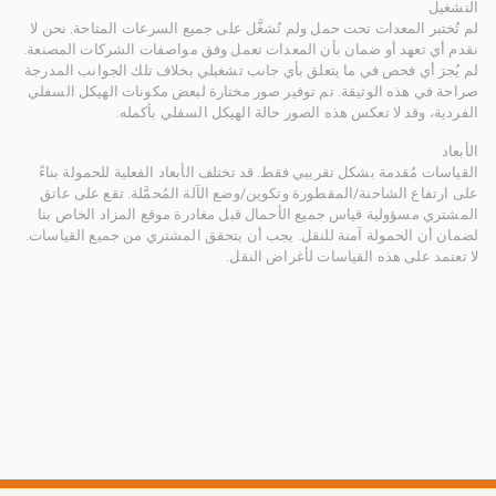
التشغيل
لم تُختبر المعدات تحت حمل ولم تُشغَّل على جميع السرعات المتاحة. نحن لا
نقدم أي تعهد أو ضمان بأن المعدات تعمل وفق مواصفات الشركات المصنعة.
لم يُجرَ أي فحص في ما يتعلق بأي جانب تشغيلي بخلاف تلك الجوانب المدرجة
صراحة في هذه الوثيقة. تم توفير صور مختارة لبعض مكونات الهيكل السفلي
الفردية، وقد لا تعكس هذه الصور حالة الهيكل السفلي بأكمله.
الأبعاد
القياسات مُقدمة بشكل تقريبي فقط. قد تختلف الأبعاد الفعلية للحمولة بناءً
على ارتفاع الشاحنة/المقطورة وتكوين/وضع الآلة المُحمَّلة. تقع على عاتق
المشتري مسؤولية قياس جميع الأحمال قبل مغادرة موقع المزاد الخاص بنا
لضمان أن الحمولة آمنة للنقل. يجب أن يتحقق المشتري من جميع القياسات.
لا تعتمد على هذه القياسات لأغراض النقل.