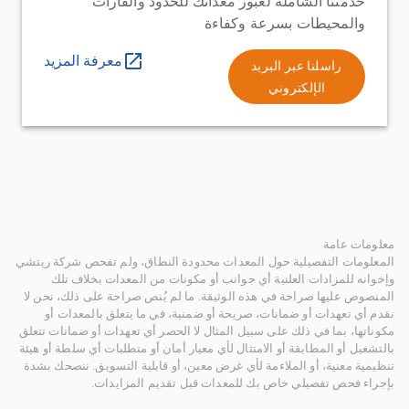
خدمتنا الشاملة لعبور معداتك للحدود والقارات
والمحيطات بسرعة وكفاءة
معرفة المزيد
راسلنا عبر البريد
الإلكتروني
معلومات عامة
المعلومات التفصيلية حول المعدات محدودة النطاق، ولم تفحص شركة ريتشي
وإخوانه للمزادات العلنية أي جوانب أو مكونات من المعدات بخلاف تلك
المنصوص عليها صراحة في هذه الوثيقة. ما لم يُنص صراحة على ذلك، نحن لا
نقدم أي تعهدات أو ضمانات، صريحة أو ضمنية، في ما يتعلق بالمعدات أو
مكوناتها، بما في ذلك على سبيل المثال لا الحصر أي تعهدات أو ضمانات تتعلق
بالتشغيل أو المطابقة أو الامتثال لأي معيار أمان أو متطلبات أي سلطة أو هيئة
تنظيمية معنية، أو الملاءمة لأي غرض معين، أو قابلية التسويق. ننصحك بشدة
بإجراء فحص تفصيلي خاص بك للمعدات قبل تقديم المزايدات.