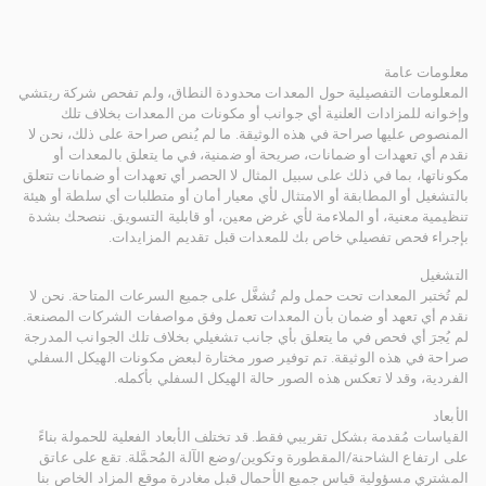
معلومات عامة
المعلومات التفصيلية حول المعدات محدودة النطاق، ولم تفحص شركة ريتشي
وإخوانه للمزادات العلنية أي جوانب أو مكونات من المعدات بخلاف تلك
المنصوص عليها صراحة في هذه الوثيقة. ما لم يُنص صراحة على ذلك، نحن لا
نقدم أي تعهدات أو ضمانات، صريحة أو ضمنية، في ما يتعلق بالمعدات أو
مكوناتها، بما في ذلك على سبيل المثال لا الحصر أي تعهدات أو ضمانات تتعلق
بالتشغيل أو المطابقة أو الامتثال لأي معيار أمان أو متطلبات أي سلطة أو هيئة
تنظيمية معنية، أو الملاءمة لأي غرض معين، أو قابلية التسويق. ننصحك بشدة
بإجراء فحص تفصيلي خاص بك للمعدات قبل تقديم المزايدات.
التشغيل
لم تُختبر المعدات تحت حمل ولم تُشغَّل على جميع السرعات المتاحة. نحن لا
نقدم أي تعهد أو ضمان بأن المعدات تعمل وفق مواصفات الشركات المصنعة.
لم يُجرَ أي فحص في ما يتعلق بأي جانب تشغيلي بخلاف تلك الجوانب المدرجة
صراحة في هذه الوثيقة. تم توفير صور مختارة لبعض مكونات الهيكل السفلي
الفردية، وقد لا تعكس هذه الصور حالة الهيكل السفلي بأكمله.
الأبعاد
القياسات مُقدمة بشكل تقريبي فقط. قد تختلف الأبعاد الفعلية للحمولة بناءً
على ارتفاع الشاحنة/المقطورة وتكوين/وضع الآلة المُحمَّلة. تقع على عاتق
المشتري مسؤولية قياس جميع الأحمال قبل مغادرة موقع المزاد الخاص بنا