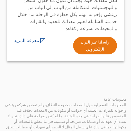
انقل معداتك حيث يجب أن تكون مع حلول الشحن
واللوجستيات المتكاملة من الباب إلى الباب من
ريتشي وإخوانه. نهتم بكل خطوة في الرحلة من خلال
خدمتنا الشاملة لعبور معداتك للحدود والقارات
والمحيطات بسرعة وكفاءة
معرفة المزيد
راسلنا عبر البريد
الإلكتروني
معلومات عامة
المعلومات التفصيلية حول المعدات محدودة النطاق، ولم تفحص شركة ريتشي
وإخوانه للمزادات العلنية أي جوانب أو مكونات من المعدات بخلاف تلك
المنصوص عليها صراحة في هذه الوثيقة. ما لم يُنص صراحة على ذلك، نحن لا
نقدم أي تعهدات أو ضمانات، صريحة أو ضمنية، في ما يتعلق بالمعدات أو
مكوناتها، بما في ذلك على سبيل المثال لا الحصر أي تعهدات أو ضمانات تتعلق