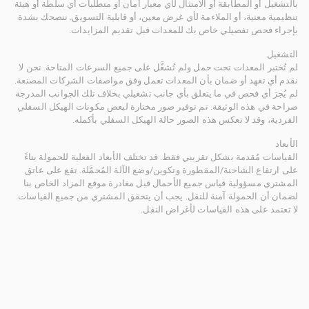
بالتشغيل أو المطابقة أو الامتثال لأي معيار أمان أو متطلبات أي سلطة أو هيئة
تنظيمية معنية، أو الملاءمة لأي غرض معين، أو قابلية التسويق. ننصحك بشدة
بإجراء فحص تفصيلي خاص بك للمعدات قبل تقديم المزايدات.
التشغيل
لم تُختبر المعدات تحت حمل ولم تُشغَّل على جميع السرعات المتاحة. نحن لا
نقدم أي تعهد أو ضمان بأن المعدات تعمل وفق مواصفات الشركات المصنعة.
لم يُجرَ أي فحص في ما يتعلق بأي جانب تشغيلي بخلاف تلك الجوانب المدرجة
صراحة في هذه الوثيقة. تم توفير صور مختارة لبعض مكونات الهيكل السفلي
الفردية، وقد لا تعكس هذه الصور حالة الهيكل السفلي بأكمله.
الأبعاد
القياسات مُقدمة بشكل تقريبي فقط. قد تختلف الأبعاد الفعلية للحمولة بناءً
على ارتفاع الشاحنة/المقطورة وتكوين/وضع الآلة المُحمَّلة. تقع على عاتق
المشتري مسؤولية قياس جميع الأحمال قبل مغادرة موقع المزاد الخاص بنا
لضمان أن الحمولة آمنة للنقل. يجب أن يتحقق المشتري من جميع القياسات.
لا تعتمد على هذه القياسات لأغراض النقل.