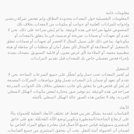
معلومات عامة
المعلومات التفصيلية حول المعدات محدودة النطاق، ولم تفحص شركة ريتشي
وإخوانه للمزادات العلنية أي جوانب أو مكونات من المعدات بخلاف تلك
المنصوص عليها صراحة في هذه الوثيقة. ما لم يُنص صراحة على ذلك، نحن لا
نقدم أي تعهدات أو ضمانات، صريحة أو ضمنية، في ما يتعلق بالمعدات أو
مكوناتها، بما في ذلك على سبيل المثال لا الحصر أي تعهدات أو ضمانات تتعلق
بالتشغيل أو المطابقة أو الامتثال لأي معيار أمان أو متطلبات أي سلطة أو هيئة
تنظيمية معنية، أو الملاءمة لأي غرض معين، أو قابلية التسويق. ننصحك بشدة
بإجراء فحص تفصيلي خاص بك للمعدات قبل تقديم المزايدات.
التشغيل
لم تُختبر المعدات تحت حمل ولم تُشغَّل على جميع السرعات المتاحة. نحن لا
نقدم أي تعهد أو ضمان بأن المعدات تعمل وفق مواصفات الشركات المصنعة.
لم يُجرَ أي فحص في ما يتعلق بأي جانب تشغيلي بخلاف تلك الجوانب المدرجة
صراحة في هذه الوثيقة. تم توفير صور مختارة لبعض مكونات الهيكل السفلي
الفردية، وقد لا تعكس هذه الصور حالة الهيكل السفلي بأكمله.
الأبعاد
القياسات مُقدمة بشكل تقريبي فقط. قد تختلف الأبعاد الفعلية للحمولة بناءً
على ارتفاع الشاحنة/المقطورة وتكوين/وضع الآلة المُحمَّلة. تقع على عاتق
المشتري مسؤولية قياس جميع الأحمال قبل مغادرة موقع المزاد الخاص بنا
لضمان أن الحمولة آمنة للنقل. يجب أن يتحقق المشتري من جميع القياسات.