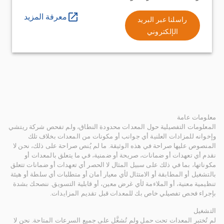
معرفة المزيد
راسلنا عبر البريد
الإلكتروني
معلومات عامة
المعلومات التفصيلية حول المعدات محدودة النطاق، ولم تفحص شركة ريتشي
وإخوانه للمزادات العلنية أي جوانب أو مكونات من المعدات بخلاف تلك
المنصوص عليها صراحة في هذه الوثيقة. ما لم يُنص صراحة على ذلك، نحن لا
نقدم أي تعهدات أو ضمانات، صريحة أو ضمنية، في ما يتعلق بالمعدات أو
مكوناتها، بما في ذلك على سبيل المثال لا الحصر أي تعهدات أو ضمانات تتعلق
بالتشغيل أو المطابقة أو الامتثال لأي معيار أمان أو متطلبات أي سلطة أو هيئة
تنظيمية معنية، أو الملاءمة لأي غرض معين، أو قابلية التسويق. ننصحك بشدة
بإجراء فحص تفصيلي خاص بك للمعدات قبل تقديم المزايدات.
التشغيل
لم تُختبر المعدات تحت حمل ولم تُشغَّل على جميع السرعات المتاحة. نحن لا