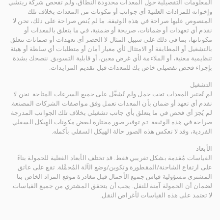
المعلومات التفصيلية حول المعدات محدودة النطاق، ولم تفحص شركة ريتشي
وإخوانه للمزادات العلنية أي جوانب أو مكونات من المعدات بخلاف تلك
المنصوص عليها صراحة في هذه الوثيقة. ما لم يُنص صراحة على ذلك، نحن لا
نقدم أي تعهدات أو ضمانات، صريحة أو ضمنية، في ما يتعلق بالمعدات أو
مكوناتها، بما في ذلك على سبيل المثال لا الحصر أي تعهدات أو ضمانات تتعلق
بالتشغيل أو المطابقة أو الامتثال لأي معيار أمان أو متطلبات أي سلطة أو هيئة
تنظيمية معنية، أو الملاءمة لأي غرض معين، أو قابلية التسويق. ننصحك بشدة
بإجراء فحص تفصيلي خاص بك للمعدات قبل تقديم المزايدات.
التشغيل
لم تُختبر المعدات تحت حمل ولم تُشغَّل على جميع السرعات المتاحة. نحن لا
نقدم أي تعهد أو ضمان بأن المعدات تعمل وفق مواصفات الشركات المصنعة.
لم يُجرَ أي فحص في ما يتعلق بأي جانب تشغيلي بخلاف تلك الجوانب المدرجة
صراحة في هذه الوثيقة. تم توفير صور مختارة لبعض مكونات الهيكل السفلي
الفردية، وقد لا تعكس هذه الصور حالة الهيكل السفلي بأكمله.
الأبعاد
القياسات مُقدمة بشكل تقريبي فقط. قد تختلف الأبعاد الفعلية للحمولة بناءً
على ارتفاع الشاحنة/المقطورة وتكوين/وضع الآلة المُحمَّلة. تقع على عاتق
المشتري مسؤولية قياس جميع الأحمال قبل مغادرة موقع المزاد الخاص بنا
لضمان أن الحمولة آمنة للنقل. يجب أن يتحقق المشتري من جميع القياسات.
لا تعتمد على هذه القياسات لأغراض النقل.