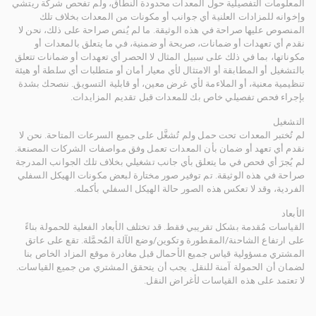
المعلومات التفصيلية حول المعدات محدودة النطاق، ولم تفحص شركة ريتشي
وإخوانه للمزادات العلنية أي جوانب أو مكونات من المعدات بخلاف تلك
المنصوص عليها صراحة في هذه الوثيقة. ما لم يُنص صراحة على ذلك، نحن لا
نقدم أي تعهدات أو ضمانات، صريحة أو ضمنية، في ما يتعلق بالمعدات أو
مكوناتها، بما في ذلك على سبيل المثال لا الحصر أي تعهدات أو ضمانات تتعلق
بالتشغيل أو المطابقة أو الامتثال لأي معيار أمان أو متطلبات أي سلطة أو هيئة
تنظيمية معنية، أو الملاءمة لأي غرض معين، أو قابلية التسويق. ننصحك بشدة
بإجراء فحص تفصيلي خاص بك للمعدات قبل تقديم المزايدات.
التشغيل
لم تُختبر المعدات تحت حمل ولم تُشغَّل على جميع السرعات المتاحة. نحن لا
نقدم أي تعهد أو ضمان بأن المعدات تعمل وفق مواصفات الشركات المصنعة.
لم يُجرَ أي فحص في ما يتعلق بأي جانب تشغيلي بخلاف تلك الجوانب المدرجة
صراحة في هذه الوثيقة. تم توفير صور مختارة لبعض مكونات الهيكل السفلي
الفردية، وقد لا تعكس هذه الصور حالة الهيكل السفلي بأكمله.
الأبعاد
القياسات مُقدمة بشكل تقريبي فقط. قد تختلف الأبعاد الفعلية للحمولة بناءً
على ارتفاع الشاحنة/المقطورة وتكوين/وضع الآلة المُحمَّلة. تقع على عاتق
المشتري مسؤولية قياس جميع الأحمال قبل مغادرة موقع المزاد الخاص بنا
لضمان أن الحمولة آمنة للنقل. يجب أن يتحقق المشتري من جميع القياسات.
لا تعتمد على هذه القياسات لأغراض النقل.