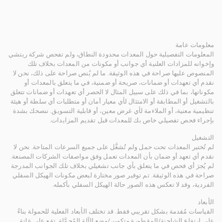
معلومات عامة
المعلومات التفصيلية حول المعدات محدودة النطاق، ولم تفحص شركة ريتشي
وإخوانه للمزادات العلنية أي جوانب أو مكونات من المعدات بخلاف تلك
المنصوص عليها صراحة في هذه الوثيقة. ما لم يُنص صراحة على ذلك، نحن لا
نقدم أي تعهدات أو ضمانات، صريحة أو ضمنية، في ما يتعلق بالمعدات أو
مكوناتها، بما في ذلك على سبيل المثال لا الحصر أي تعهدات أو ضمانات تتعلق
بالتشغيل أو المطابقة أو الامتثال لأي معيار أمان أو متطلبات أي سلطة أو هيئة
تنظيمية معنية، أو الملاءمة لأي غرض معين، أو قابلية التسويق. ننصحك بشدة
بإجراء فحص تفصيلي خاص بك للمعدات قبل تقديم المزايدات.
التشغيل
لم تُختبر المعدات تحت حمل ولم تُشغَّل على جميع السرعات المتاحة. نحن لا
نقدم أي تعهد أو ضمان بأن المعدات تعمل وفق مواصفات الشركات المصنعة.
لم يُجرَ أي فحص في ما يتعلق بأي جانب تشغيلي بخلاف تلك الجوانب المدرجة
صراحة في هذه الوثيقة. تم توفير صور مختارة لبعض مكونات الهيكل السفلي
الفردية، وقد لا تعكس هذه الصور حالة الهيكل السفلي بأكمله.
الأبعاد
القياسات مُقدمة بشكل تقريبي فقط. قد تختلف الأبعاد الفعلية للحمولة بناءً
على ارتفاع الشاحنة/المقطورة وتكوين/وضع الآلة المُحمَّلة. تقع على عاتق