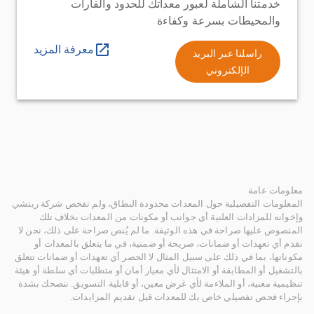
خدمتنا الشاملة لعبور معداتك للحدود والقارات
والمحيطات بسرعة وكفاءة
معرفة المزيد
راسلنا عبر البريد
الإلكتروني
معلومات عامة
المعلومات التفصيلية حول المعدات محدودة النطاق، ولم تفحص شركة ريتشي
وإخوانه للمزادات العلنية أي جوانب أو مكونات من المعدات بخلاف تلك
المنصوص عليها صراحة في هذه الوثيقة. ما لم يُنص صراحة على ذلك، نحن لا
نقدم أي تعهدات أو ضمانات، صريحة أو ضمنية، في ما يتعلق بالمعدات أو
مكوناتها، بما في ذلك على سبيل المثال لا الحصر أي تعهدات أو ضمانات تتعلق
بالتشغيل أو المطابقة أو الامتثال لأي معيار أمان أو متطلبات أي سلطة أو هيئة
تنظيمية معنية، أو الملاءمة لأي غرض معين، أو قابلية التسويق. ننصحك بشدة
بإجراء فحص تفصيلي خاص بك للمعدات قبل تقديم المزايدات.