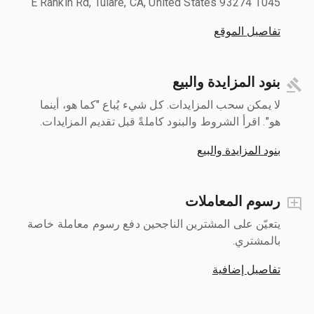
1045 E Rankin Rd, Tulare, CA, United States 93274
تفاصيل الموقع
بنود المزايدة والبيع
لا يمكن سحب المزايدات. كل شيء يُباع "كما هو، أينما
هو". اقرأ الشروط والبنود كاملةً قبل تقديم المزايدات.
بنود المزايدة والبيع
رسوم المعاملات
يتعيّن على المشترين الناجحين دفع رسوم معاملة خاصة
بالمشتري.
تفاصيل إضافية