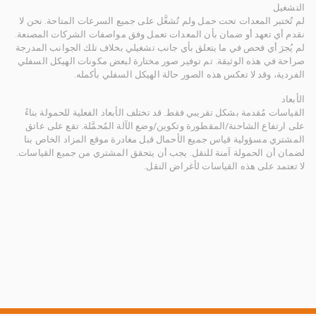
التشغيل
لم تُختبر المعدات تحت حمل ولم تُشغَّل على جميع السرعات المتاحة. نحن لا
نقدم أي تعهد أو ضمان بأن المعدات تعمل وفق مواصفات الشركات المصنعة.
لم يُجرَ أي فحص في ما يتعلق بأي جانب تشغيلي بخلاف تلك الجوانب المدرجة
صراحة في هذه الوثيقة. تم توفير صور مختارة لبعض مكونات الهيكل السفلي
الفردية، وقد لا تعكس هذه الصور حالة الهيكل السفلي بأكمله.
الأبعاد
القياسات مُقدمة بشكل تقريبي فقط. قد تختلف الأبعاد الفعلية للحمولة بناءً
على ارتفاع الشاحنة/المقطورة وتكوين/وضع الآلة المُحمَّلة. تقع على عاتق
المشتري مسؤولية قياس جميع الأحمال قبل مغادرة موقع المزاد الخاص بنا
لضمان أن الحمولة آمنة للنقل. يجب أن يتحقق المشتري من جميع القياسات.
لا تعتمد على هذه القياسات لأغراض النقل.