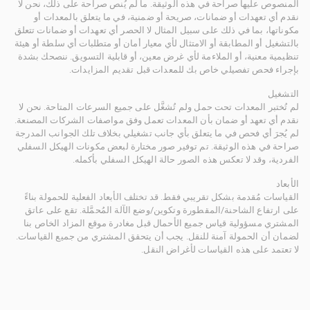
المنصوص عليها صراحة في هذه الوثيقة. ما لم يُنص صراحة على ذلك، نحن لا
نقدم أي تعهدات أو ضمانات، صريحة أو ضمنية، في ما يتعلق بالمعدات أو
مكوناتها، بما في ذلك على سبيل المثال لا الحصر أي تعهدات أو ضمانات تتعلق
بالتشغيل أو المطابقة أو الامتثال لأي معيار أمان أو متطلبات أي سلطة أو هيئة
تنظيمية معنية، أو الملاءمة لأي غرض معين، أو قابلية التسويق. ننصحك بشدة
بإجراء فحص تفصيلي خاص بك للمعدات قبل تقديم المزايدات.
التشغيل
لم تُختبر المعدات تحت حمل ولم تُشغَّل على جميع السرعات المتاحة. نحن لا
نقدم أي تعهد أو ضمان بأن المعدات تعمل وفق مواصفات الشركات المصنعة.
لم يُجرَ أي فحص في ما يتعلق بأي جانب تشغيلي بخلاف تلك الجوانب المدرجة
صراحة في هذه الوثيقة. تم توفير صور مختارة لبعض مكونات الهيكل السفلي
الفردية، وقد لا تعكس هذه الصور حالة الهيكل السفلي بأكمله.
الأبعاد
القياسات مُقدمة بشكل تقريبي فقط. قد تختلف الأبعاد الفعلية للحمولة بناءً
على ارتفاع الشاحنة/المقطورة وتكوين/وضع الآلة المُحمَّلة. تقع على عاتق
المشتري مسؤولية قياس جميع الأحمال قبل مغادرة موقع المزاد الخاص بنا
لضمان أن الحمولة آمنة للنقل. يجب أن يتحقق المشتري من جميع القياسات.
لا تعتمد على هذه القياسات لأغراض النقل.