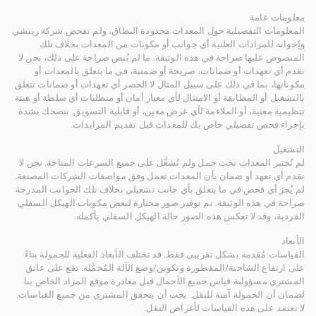
معلومات عامة
المعلومات التفصيلية حول المعدات محدودة النطاق، ولم تفحص شركة ريتشي
وإخوانه للمزادات العلنية أي جوانب أو مكونات من المعدات بخلاف تلك
المنصوص عليها صراحة في هذه الوثيقة. ما لم يُنص صراحة على ذلك، نحن لا
نقدم أي تعهدات أو ضمانات، صريحة أو ضمنية، في ما يتعلق بالمعدات أو
مكوناتها، بما في ذلك على سبيل المثال لا الحصر أي تعهدات أو ضمانات تتعلق
بالتشغيل أو المطابقة أو الامتثال لأي معيار أمان أو متطلبات أي سلطة أو هيئة
تنظيمية معنية، أو الملاءمة لأي غرض معين، أو قابلية التسويق. ننصحك بشدة
بإجراء فحص تفصيلي خاص بك للمعدات قبل تقديم المزايدات.
التشغيل
لم تُختبر المعدات تحت حمل ولم تُشغَّل على جميع السرعات المتاحة. نحن لا
نقدم أي تعهد أو ضمان بأن المعدات تعمل وفق مواصفات الشركات المصنعة.
لم يُجرَ أي فحص في ما يتعلق بأي جانب تشغيلي بخلاف تلك الجوانب المدرجة
صراحة في هذه الوثيقة. تم توفير صور مختارة لبعض مكونات الهيكل السفلي
الفردية، وقد لا تعكس هذه الصور حالة الهيكل السفلي بأكمله.
الأبعاد
القياسات مُقدمة بشكل تقريبي فقط. قد تختلف الأبعاد الفعلية للحمولة بناءً
على ارتفاع الشاحنة/المقطورة وتكوين/وضع الآلة المُحمَّلة. تقع على عاتق
المشتري مسؤولية قياس جميع الأحمال قبل مغادرة موقع المزاد الخاص بنا
لضمان أن الحمولة آمنة للنقل. يجب أن يتحقق المشتري من جميع القياسات.
لا تعتمد على هذه القياسات لأغراض النقل.