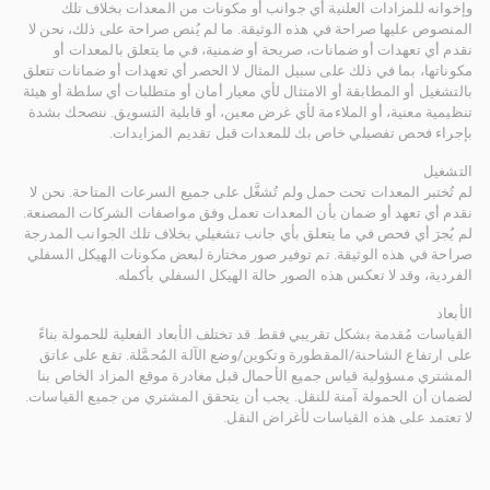
وإخوانه للمزادات العلنية أي جوانب أو مكونات من المعدات بخلاف تلك
المنصوص عليها صراحة في هذه الوثيقة. ما لم يُنص صراحة على ذلك، نحن لا
نقدم أي تعهدات أو ضمانات، صريحة أو ضمنية، في ما يتعلق بالمعدات أو
مكوناتها، بما في ذلك على سبيل المثال لا الحصر أي تعهدات أو ضمانات تتعلق
بالتشغيل أو المطابقة أو الامتثال لأي معيار أمان أو متطلبات أي سلطة أو هيئة
تنظيمية معنية، أو الملاءمة لأي غرض معين، أو قابلية التسويق. ننصحك بشدة
بإجراء فحص تفصيلي خاص بك للمعدات قبل تقديم المزايدات.
التشغيل
لم تُختبر المعدات تحت حمل ولم تُشغَّل على جميع السرعات المتاحة. نحن لا
نقدم أي تعهد أو ضمان بأن المعدات تعمل وفق مواصفات الشركات المصنعة.
لم يُجرَ أي فحص في ما يتعلق بأي جانب تشغيلي بخلاف تلك الجوانب المدرجة
صراحة في هذه الوثيقة. تم توفير صور مختارة لبعض مكونات الهيكل السفلي
الفردية، وقد لا تعكس هذه الصور حالة الهيكل السفلي بأكمله.
الأبعاد
القياسات مُقدمة بشكل تقريبي فقط. قد تختلف الأبعاد الفعلية للحمولة بناءً
على ارتفاع الشاحنة/المقطورة وتكوين/وضع الآلة المُحمَّلة. تقع على عاتق
المشتري مسؤولية قياس جميع الأحمال قبل مغادرة موقع المزاد الخاص بنا
لضمان أن الحمولة آمنة للنقل. يجب أن يتحقق المشتري من جميع القياسات.
لا تعتمد على هذه القياسات لأغراض النقل.