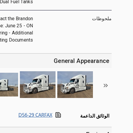
Dual Fuel Tanks
ملحوظات
tact the Brandon
ne: June 25 - ON
ring - Additional
rting Documents
General Appearance
D56-29 CARFAX
الوثائق الداعمة