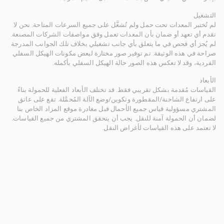
التشغيل
لم تُختبر المعدات تحت حمل ولم تُشغَّل على جميع السرعات المتاحة. نحن لا
نقدم أي تعهد أو ضمان بأن المعدات تعمل وفق مواصفات الشركات المصنعة.
لم يُجرَ أي فحص في ما يتعلق بأي جانب تشغيلي بخلاف تلك الجوانب المدرجة
صراحة في هذه الوثيقة. تم توفير صور مختارة لبعض مكونات الهيكل السفلي
الفردية، وقد لا تعكس هذه الصور حالة الهيكل السفلي بأكمله.
الأبعاد
القياسات مُقدمة بشكل تقريبي فقط. قد تختلف الأبعاد الفعلية للحمولة بناءً
على ارتفاع الشاحنة/المقطورة وتكوين/وضع الآلة المُحمَّلة. تقع على عاتق
المشتري مسؤولية قياس جميع الأحمال قبل مغادرة موقع المزاد الخاص بنا
لضمان أن الحمولة آمنة للنقل. يجب أن يتحقق المشتري من جميع القياسات.
لا تعتمد على هذه القياسات لأغراض النقل.