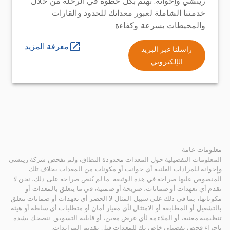
ريتشي وإخوانه. نهتم بكل خطوة في الرحلة من خلال
خدمتنا الشاملة لعبور معداتك للحدود والقارات
والمحيطات بسرعة وكفاءة
معرفة المزيد
راسلنا عبر البريد
الإلكتروني
معلومات عامة
المعلومات التفصيلية حول المعدات محدودة النطاق، ولم تفحص شركة ريتشي
وإخوانه للمزادات العلنية أي جوانب أو مكونات من المعدات بخلاف تلك
المنصوص عليها صراحة في هذه الوثيقة. ما لم يُنص صراحة على ذلك، نحن لا
نقدم أي تعهدات أو ضمانات، صريحة أو ضمنية، في ما يتعلق بالمعدات أو
مكوناتها، بما في ذلك على سبيل المثال لا الحصر أي تعهدات أو ضمانات تتعلق
بالتشغيل أو المطابقة أو الامتثال لأي معيار أمان أو متطلبات أي سلطة أو هيئة
تنظيمية معنية، أو الملاءمة لأي غرض معين، أو قابلية التسويق. ننصحك بشدة
بإجراء فحص تفصيلي خاص بك للمعدات قبل تقديم المزايدات.