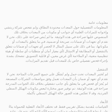
معلومات عامة
المعلومات التفصيلية حول المعدات محدودة النطاق، ولم تفحص شركة ريتشي
وإخوانه للمزادات العلنية أي جوانب أو مكونات من المعدات بخلاف تلك
المنصوص عليها صراحة في هذه الوثيقة. ما لم يُنص صراحة على ذلك، نحن لا
نقدم أي تعهدات أو ضمانات، صريحة أو ضمنية، في ما يتعلق بالمعدات أو
مكوناتها، بما في ذلك على سبيل المثال لا الحصر أي تعهدات أو ضمانات تتعلق
بالتشغيل أو المطابقة أو الامتثال لأي معيار أمان أو متطلبات أي سلطة أو هيئة
تنظيمية معنية، أو الملاءمة لأي غرض معين، أو قابلية التسويق. ننصحك بشدة
بإجراء فحص تفصيلي خاص بك للمعدات قبل تقديم المزايدات.
التشغيل
لم تُختبر المعدات تحت حمل ولم تُشغَّل على جميع السرعات المتاحة. نحن لا
نقدم أي تعهد أو ضمان بأن المعدات تعمل وفق مواصفات الشركات المصنعة.
لم يُجرَ أي فحص في ما يتعلق بأي جانب تشغيلي بخلاف تلك الجوانب المدرجة
صراحة في هذه الوثيقة. تم توفير صور مختارة لبعض مكونات الهيكل السفلي
الفردية، وقد لا تعكس هذه الصور حالة الهيكل السفلي بأكمله.
الأبعاد
القياسات مُقدمة بشكل تقريبي فقط. قد تختلف الأبعاد الفعلية للحمولة بناءً
على ارتفاع الشاحنة/المقطورة وتكوين/وضع الآلة المُحمَّلة. تقع على عاتق