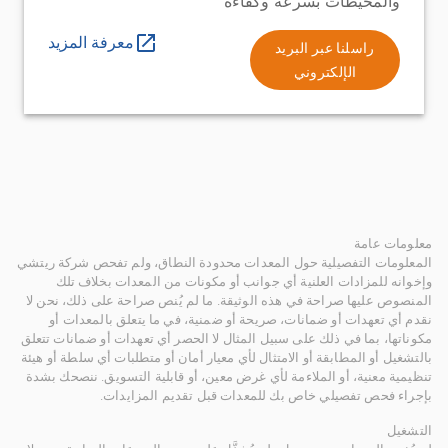
والمحيطات بسرعة وكفاءة
معرفة المزيد
راسلنا عبر البريد
الإلكتروني
معلومات عامة
المعلومات التفصيلية حول المعدات محدودة النطاق، ولم تفحص شركة ريتشي
وإخوانه للمزادات العلنية أي جوانب أو مكونات من المعدات بخلاف تلك
المنصوص عليها صراحة في هذه الوثيقة. ما لم يُنص صراحة على ذلك، نحن لا
نقدم أي تعهدات أو ضمانات، صريحة أو ضمنية، في ما يتعلق بالمعدات أو
مكوناتها، بما في ذلك على سبيل المثال لا الحصر أي تعهدات أو ضمانات تتعلق
بالتشغيل أو المطابقة أو الامتثال لأي معيار أمان أو متطلبات أي سلطة أو هيئة
تنظيمية معنية، أو الملاءمة لأي غرض معين، أو قابلية التسويق. ننصحك بشدة
بإجراء فحص تفصيلي خاص بك للمعدات قبل تقديم المزايدات.
التشغيل