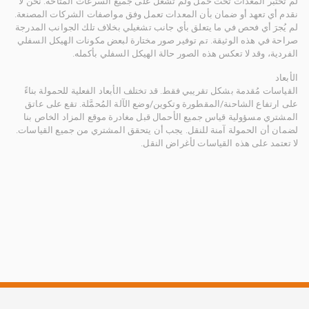
لم تُختبر المعدات تحت حمل ولم تُشغَّل على جميع السرعات المتاحة. نحن لا
نقدم أي تعهد أو ضمان بأن المعدات تعمل وفق مواصفات الشركات المصنعة.
لم يُجرَ أي فحص في ما يتعلق بأي جانب تشغيلي بخلاف تلك الجوانب المدرجة
صراحة في هذه الوثيقة. تم توفير صور مختارة لبعض مكونات الهيكل السفلي
الفردية، وقد لا تعكس هذه الصور حالة الهيكل السفلي بأكمله.
الأبعاد
القياسات مُقدمة بشكل تقريبي فقط. قد تختلف الأبعاد الفعلية للحمولة بناءً
على ارتفاع الشاحنة/المقطورة وتكوين/وضع الآلة المُحمَّلة. تقع على عاتق
المشتري مسؤولية قياس جميع الأحمال قبل مغادرة موقع المزاد الخاص بنا
لضمان أن الحمولة آمنة للنقل. يجب أن يتحقق المشتري من جميع القياسات.
لا تعتمد على هذه القياسات لأغراض النقل.