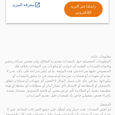
معرفة المزيد
راسلنا عبر البريد
الإلكتروني
معلومات عامة
المعلومات التفصيلية حول المعدات محدودة النطاق، ولم تفحص شركة ريتشي
وإخوانه للمزادات العلنية أي جوانب أو مكونات من المعدات بخلاف تلك
المنصوص عليها صراحة في هذه الوثيقة. ما لم يُنص صراحة على ذلك، نحن لا
نقدم أي تعهدات أو ضمانات، صريحة أو ضمنية، في ما يتعلق بالمعدات أو
مكوناتها، بما في ذلك على سبيل المثال لا الحصر أي تعهدات أو ضمانات تتعلق
بالتشغيل أو المطابقة أو الامتثال لأي معيار أمان أو متطلبات أي سلطة أو هيئة
تنظيمية معنية، أو الملاءمة لأي غرض معين، أو قابلية التسويق. ننصحك بشدة
بإجراء فحص تفصيلي خاص بك للمعدات قبل تقديم المزايدات.
التشغيل
لم تُختبر المعدات تحت حمل ولم تُشغَّل على جميع السرعات المتاحة. نحن لا
نقدم أي تعهد أو ضمان بأن المعدات تعمل وفق مواصفات الشركات المصنعة.