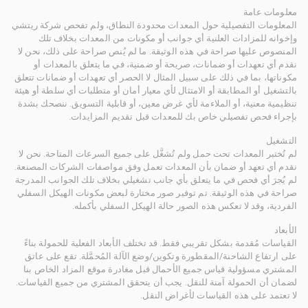
معلومات عامة
المعلومات التفصيلية حول المعدات محدودة النطاق، ولم تفحص شركة ريتشي
وإخوانه للمزادات العلنية أي جوانب أو مكونات من المعدات بخلاف تلك
المنصوص عليها صراحة في هذه الوثيقة. ما لم يُنص صراحة على ذلك، نحن لا
نقدم أي تعهدات أو ضمانات، صريحة أو ضمنية، في ما يتعلق بالمعدات أو
مكوناتها، بما في ذلك على سبيل المثال لا الحصر أي تعهدات أو ضمانات تتعلق
بالتشغيل أو المطابقة أو الامتثال لأي معيار أمان أو متطلبات أي سلطة أو هيئة
تنظيمية معنية، أو الملاءمة لأي غرض معين، أو قابلية التسويق. ننصحك بشدة
بإجراء فحص تفصيلي خاص بك للمعدات قبل تقديم المزايدات.
التشغيل
لم تُختبر المعدات تحت حمل ولم تُشغَّل على جميع السرعات المتاحة. نحن لا
نقدم أي تعهد أو ضمان بأن المعدات تعمل وفق مواصفات الشركات المصنعة.
لم يُجرَ أي فحص في ما يتعلق بأي جانب تشغيلي بخلاف تلك الجوانب المدرجة
صراحة في هذه الوثيقة. تم توفير صور مختارة لبعض مكونات الهيكل السفلي
الفردية، وقد لا تعكس هذه الصور حالة الهيكل السفلي بأكمله.
الأبعاد
القياسات مُقدمة بشكل تقريبي فقط. قد تختلف الأبعاد الفعلية للحمولة بناءً
على ارتفاع الشاحنة/المقطورة وتكوين/وضع الآلة المُحمَّلة. تقع على عاتق
المشتري مسؤولية قياس جميع الأحمال قبل مغادرة موقع المزاد الخاص بنا
لضمان أن الحمولة آمنة للنقل. يجب أن يتحقق المشتري من جميع القياسات.
لا تعتمد على هذه القياسات لأغراض النقل.