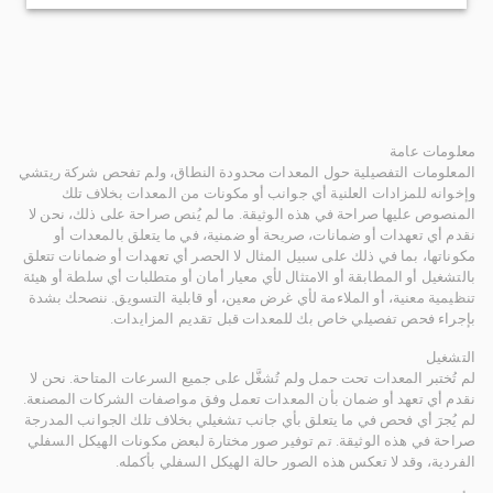
معلومات عامة
المعلومات التفصيلية حول المعدات محدودة النطاق، ولم تفحص شركة ريتشي
وإخوانه للمزادات العلنية أي جوانب أو مكونات من المعدات بخلاف تلك
المنصوص عليها صراحة في هذه الوثيقة. ما لم يُنص صراحة على ذلك، نحن لا
نقدم أي تعهدات أو ضمانات، صريحة أو ضمنية، في ما يتعلق بالمعدات أو
مكوناتها، بما في ذلك على سبيل المثال لا الحصر أي تعهدات أو ضمانات تتعلق
بالتشغيل أو المطابقة أو الامتثال لأي معيار أمان أو متطلبات أي سلطة أو هيئة
تنظيمية معنية، أو الملاءمة لأي غرض معين، أو قابلية التسويق. ننصحك بشدة
بإجراء فحص تفصيلي خاص بك للمعدات قبل تقديم المزايدات.
التشغيل
لم تُختبر المعدات تحت حمل ولم تُشغَّل على جميع السرعات المتاحة. نحن لا
نقدم أي تعهد أو ضمان بأن المعدات تعمل وفق مواصفات الشركات المصنعة.
لم يُجرَ أي فحص في ما يتعلق بأي جانب تشغيلي بخلاف تلك الجوانب المدرجة
صراحة في هذه الوثيقة. تم توفير صور مختارة لبعض مكونات الهيكل السفلي
الفردية، وقد لا تعكس هذه الصور حالة الهيكل السفلي بأكمله.