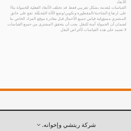
الأبعاد
القياسات مُقدمة بشكل تقريبي فقط. قد تختلف الأبعاد الفعلية للحمولة بناءً
على ارتفاع الشاحنة/المقطورة وتكوين/وضع الآلة المُحمَّلة. تقع على عاتق
المشتري مسؤولية قياس جميع الأحمال قبل مغادرة موقع المزاد الخاص بنا
لضمان أن الحمولة آمنة للنقل. يجب أن يتحقق المشتري من جميع القياسات.
لا تعتمد على هذه القياسات لأغراض النقل.
شركة ريتشي وإخوانه.