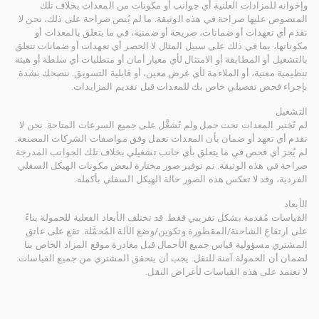
وإخوانه للمزادات العلنية أي جوانب أو مكونات من المعدات بخلاف تلك
المنصوص عليها صراحة في هذه الوثيقة. ما لم يُنص صراحة على ذلك، نحن لا
نقدم أي تعهدات أو ضمانات، صريحة أو ضمنية، في ما يتعلق بالمعدات أو
مكوناتها، بما في ذلك على سبيل المثال لا الحصر أي تعهدات أو ضمانات تتعلق
بالتشغيل أو المطابقة أو الامتثال لأي معيار أمان أو متطلبات أي سلطة أو هيئة
تنظيمية معنية، أو الملاءمة لأي غرض معين، أو قابلية التسويق. ننصحك بشدة
بإجراء فحص تفصيلي خاص بك للمعدات قبل تقديم المزايدات.
التشغيل
لم تُختبر المعدات تحت حمل ولم تُشغَّل على جميع السرعات المتاحة. نحن لا
نقدم أي تعهد أو ضمان بأن المعدات تعمل وفق مواصفات الشركات المصنعة.
لم يُجرَ أي فحص في ما يتعلق بأي جانب تشغيلي بخلاف تلك الجوانب المدرجة
صراحة في هذه الوثيقة. تم توفير صور مختارة لبعض مكونات الهيكل السفلي
الفردية، وقد لا تعكس هذه الصور حالة الهيكل السفلي بأكمله.
الأبعاد
القياسات مُقدمة بشكل تقريبي فقط. قد تختلف الأبعاد الفعلية للحمولة بناءً
على ارتفاع الشاحنة/المقطورة وتكوين/وضع الآلة المُحمَّلة. تقع على عاتق
المشتري مسؤولية قياس جميع الأحمال قبل مغادرة موقع المزاد الخاص بنا
لضمان أن الحمولة آمنة للنقل. يجب أن يتحقق المشتري من جميع القياسات.
لا تعتمد على هذه القياسات لأغراض النقل.