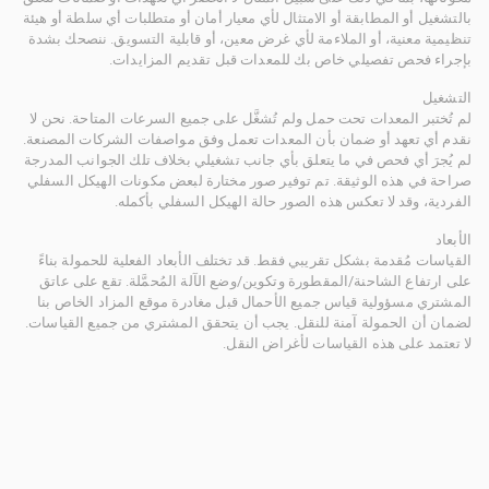
بالتشغيل أو المطابقة أو الامتثال لأي معيار أمان أو متطلبات أي سلطة أو هيئة
تنظيمية معنية، أو الملاءمة لأي غرض معين، أو قابلية التسويق. ننصحك بشدة
بإجراء فحص تفصيلي خاص بك للمعدات قبل تقديم المزايدات.
التشغيل
لم تُختبر المعدات تحت حمل ولم تُشغَّل على جميع السرعات المتاحة. نحن لا
نقدم أي تعهد أو ضمان بأن المعدات تعمل وفق مواصفات الشركات المصنعة.
لم يُجرَ أي فحص في ما يتعلق بأي جانب تشغيلي بخلاف تلك الجوانب المدرجة
صراحة في هذه الوثيقة. تم توفير صور مختارة لبعض مكونات الهيكل السفلي
الفردية، وقد لا تعكس هذه الصور حالة الهيكل السفلي بأكمله.
الأبعاد
القياسات مُقدمة بشكل تقريبي فقط. قد تختلف الأبعاد الفعلية للحمولة بناءً
على ارتفاع الشاحنة/المقطورة وتكوين/وضع الآلة المُحمَّلة. تقع على عاتق
المشتري مسؤولية قياس جميع الأحمال قبل مغادرة موقع المزاد الخاص بنا
لضمان أن الحمولة آمنة للنقل. يجب أن يتحقق المشتري من جميع القياسات.
لا تعتمد على هذه القياسات لأغراض النقل.