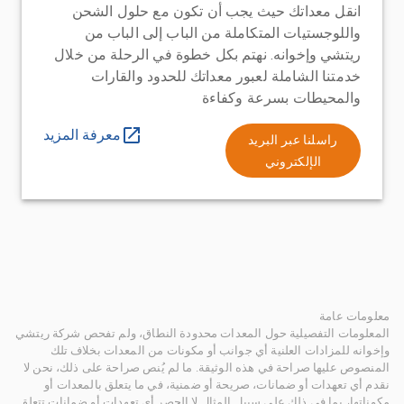
انقل معداتك حيث يجب أن تكون مع حلول الشحن
واللوجستيات المتكاملة من الباب إلى الباب من
ريتشي وإخوانه. نهتم بكل خطوة في الرحلة من خلال
خدمتنا الشاملة لعبور معداتك للحدود والقارات
والمحيطات بسرعة وكفاءة
معرفة المزيد
راسلنا عبر البريد
الإلكتروني
معلومات عامة
المعلومات التفصيلية حول المعدات محدودة النطاق، ولم تفحص شركة ريتشي
وإخوانه للمزادات العلنية أي جوانب أو مكونات من المعدات بخلاف تلك
المنصوص عليها صراحة في هذه الوثيقة. ما لم يُنص صراحة على ذلك، نحن لا
نقدم أي تعهدات أو ضمانات، صريحة أو ضمنية، في ما يتعلق بالمعدات أو
مكوناتها، بما في ذلك على سبيل المثال لا الحصر أي تعهدات أو ضمانات تتعلق