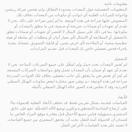
معلومات عامة
المعلومات التفصيلية حول المعدات محدودة النطاق، ولم تفحص شركة ريتشي
وإخوانه للمزادات العلنية أي جوانب أو مكونات من المعدات بخلاف تلك
المنصوص عليها صراحة في هذه الوثيقة. ما لم يُنص صراحة على ذلك، نحن لا
نقدم أي تعهدات أو ضمانات، صريحة أو ضمنية، في ما يتعلق بالمعدات أو
مكوناتها، بما في ذلك على سبيل المثال لا الحصر أي تعهدات أو ضمانات تتعلق
بالتشغيل أو المطابقة أو الامتثال لأي معيار أمان أو متطلبات أي سلطة أو هيئة
تنظيمية معنية، أو الملاءمة لأي غرض معين، أو قابلية التسويق. ننصحك بشدة
بإجراء فحص تفصيلي خاص بك للمعدات قبل تقديم المزايدات.
التشغيل
لم تُختبر المعدات تحت حمل ولم تُشغَّل على جميع السرعات المتاحة. نحن لا
نقدم أي تعهد أو ضمان بأن المعدات تعمل وفق مواصفات الشركات المصنعة.
لم يُجرَ أي فحص في ما يتعلق بأي جانب تشغيلي بخلاف تلك الجوانب المدرجة
صراحة في هذه الوثيقة. تم توفير صور مختارة لبعض مكونات الهيكل السفلي
الفردية، وقد لا تعكس هذه الصور حالة الهيكل السفلي بأكمله.
الأبعاد
القياسات مُقدمة بشكل تقريبي فقط. قد تختلف الأبعاد الفعلية للحمولة بناءً
على ارتفاع الشاحنة/المقطورة وتكوين/وضع الآلة المُحمَّلة. تقع على عاتق
المشتري مسؤولية قياس جميع الأحمال قبل مغادرة موقع المزاد الخاص بنا
لضمان أن الحمولة آمنة للنقل. يجب أن يتحقق المشتري من جميع القياسات.
لا تعتمد على هذه القياسات لأغراض النقل.