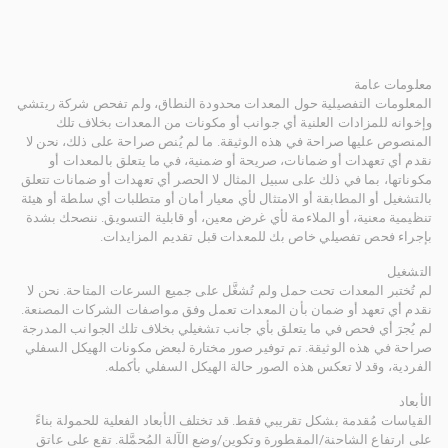
معلومات عامة
المعلومات التفصيلية حول المعدات محدودة النطاق، ولم تفحص شركة ريتشي
وإخوانه للمزادات العلنية أي جوانب أو مكونات من المعدات بخلاف تلك
المنصوص عليها صراحة في هذه الوثيقة. ما لم يُنص صراحة على ذلك، نحن لا
نقدم أي تعهدات أو ضمانات، صريحة أو ضمنية، في ما يتعلق بالمعدات أو
مكوناتها، بما في ذلك على سبيل المثال لا الحصر أي تعهدات أو ضمانات تتعلق
بالتشغيل أو المطابقة أو الامتثال لأي معيار أمان أو متطلبات أي سلطة أو هيئة
تنظيمية معنية، أو الملاءمة لأي غرض معين، أو قابلية التسويق. ننصحك بشدة
بإجراء فحص تفصيلي خاص بك للمعدات قبل تقديم المزايدات.
التشغيل
لم تُختبر المعدات تحت حمل ولم تُشغَّل على جميع السرعات المتاحة. نحن لا
نقدم أي تعهد أو ضمان بأن المعدات تعمل وفق مواصفات الشركات المصنعة.
لم يُجرَ أي فحص في ما يتعلق بأي جانب تشغيلي بخلاف تلك الجوانب المدرجة
صراحة في هذه الوثيقة. تم توفير صور مختارة لبعض مكونات الهيكل السفلي
الفردية، وقد لا تعكس هذه الصور حالة الهيكل السفلي بأكمله.
الأبعاد
القياسات مُقدمة بشكل تقريبي فقط. قد تختلف الأبعاد الفعلية للحمولة بناءً
على ارتفاع الشاحنة/المقطورة وتكوين/وضع الآلة المُحمَّلة. تقع على عاتق