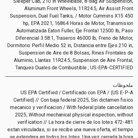
Sleeper Cab, 210 in Wheelbase, 8-Bag Air Suspension,
Aluminum Front Wheels, 11R24.5, Air Assist Front
Suspension, Dual Fuel Tanks, / Motor Cummins X15 450
hp, EPA 2021, 16864 Horas de Motor, Transmision
Automatizada Eaton Fuller, Eje Frontal 12500 lb, Paso
Diferencial 3.58:1, Traseros 46000 lb, Freno de Motor,
Dormitorio Perfil Medio 52 in, Distancia entre Ejes 210 in,
Suspension de Aire de 8 Bolsas, Rines Frontales de
Aluminio, Llantas 11R24.5, Suspension de Aire Frontal,
Tanques Duales de Combustible ; US-EPA-CERTIFIED
ملحوظات
US EPA Certified / Certificado con EPA / (US E-P-A
Certified) // Con baja federal 2025, Sin dictamen fisico
mecanico y verificacion / With federal plate cancellation
2025, Without mechanical physical inspection, without
verification // La hora de cierre de los lotes 472-481
estan vinculadas, si se recibe una nueva oferta, el tiempo
se extendera en todos los lotes. Una vez cerrada la hora