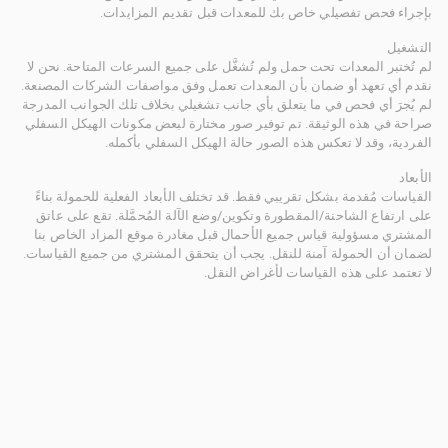
بإجراء فحص تفصيلي خاص بك للمعدات قبل تقديم المزايدات.
التشغيل
لم تُختبر المعدات تحت حمل ولم تُشغَّل على جميع السرعات المتاحة. نحن لا
نقدم أي تعهد أو ضمان بأن المعدات تعمل وفق مواصفات الشركات المصنعة.
لم يُجرَ أي فحص في ما يتعلق بأي جانب تشغيلي بخلاف تلك الجوانب المدرجة
صراحة في هذه الوثيقة. تم توفير صور مختارة لبعض مكونات الهيكل السفلي
الفردية، وقد لا تعكس هذه الصور حالة الهيكل السفلي بأكمله.
الأبعاد
القياسات مُقدمة بشكل تقريبي فقط. قد تختلف الأبعاد الفعلية للحمولة بناءً
على ارتفاع الشاحنة/المقطورة وتكوين/وضع الآلة المُحمَّلة. تقع على عاتق
المشتري مسؤولية قياس جميع الأحمال قبل مغادرة موقع المزاد الخاص بنا
لضمان أن الحمولة آمنة للنقل. يجب أن يتحقق المشتري من جميع القياسات.
لا تعتمد على هذه القياسات لأغراض النقل.