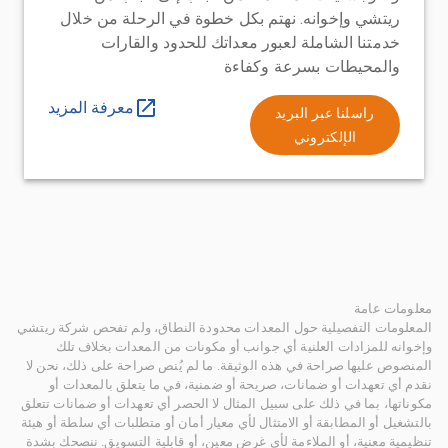
ريتشي وإخوانه. نهتم بكل خطوة في الرحلة من خلال
خدمتنا الشاملة لعبور معداتك للحدود والقارات
والمحيطات بسرعة وكفاءة
معرفة المزيد
راسلنا عبر البريد
الإلكتروني
معلومات عامة
المعلومات التفصيلية حول المعدات محدودة النطاق، ولم تفحص شركة ريتشي
وإخوانه للمزادات العلنية أي جوانب أو مكونات من المعدات بخلاف تلك
المنصوص عليها صراحة في هذه الوثيقة. ما لم يُنص صراحة على ذلك، نحن لا
نقدم أي تعهدات أو ضمانات، صريحة أو ضمنية، في ما يتعلق بالمعدات أو
مكوناتها، بما في ذلك على سبيل المثال لا الحصر أي تعهدات أو ضمانات تتعلق
بالتشغيل أو المطابقة أو الامتثال لأي معيار أمان أو متطلبات أي سلطة أو هيئة
تنظيمية معنية، أو الملاءمة لأي غرض معين، أو قابلية التسويق. ننصحك بشدة