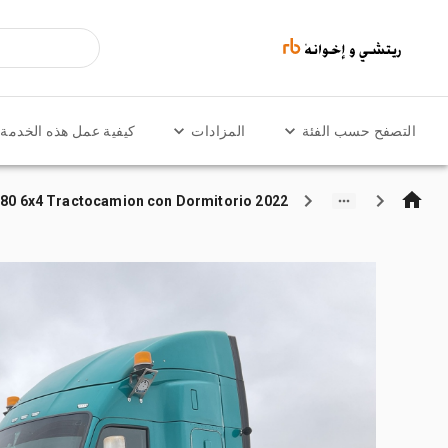
التصفح حسب الفئة
المزادات
كيفية عمل هذه الخدمة
2022 Kenworth T680 6x4 Tractocamion con Dormitorio / تراكتور شاحنة كابينة النوم (ثنائية المحور)