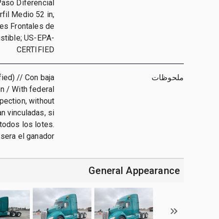
Paso Diferencial
fil Medio 52 in,
nes Frontales de
stible; US-EPA-
CERTIFIED
ملحوظات
ied) // Con baja
n / With federal
pection, without
an vinculadas, si
todos los lotes.
 sera el ganador
General Appearance