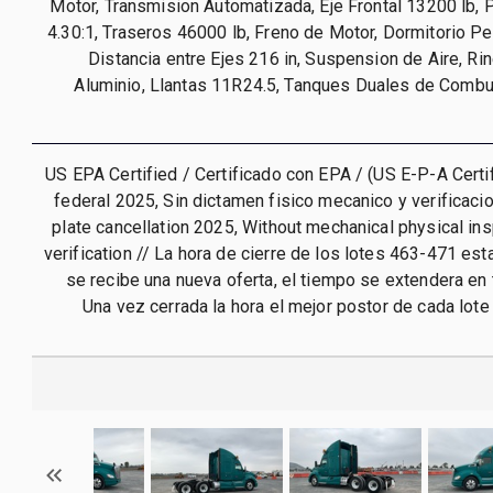
Motor, Transmision Automatizada, Eje Frontal 13200 lb, 
4.30:1, Traseros 46000 lb, Freno de Motor, Dormitorio Per
Distancia entre Ejes 216 in, Suspension de Aire, Ri
Aluminio, Llantas 11R24.5, Tanques Duales de Combu
US EPA Certified / Certificado con EPA / (US E-P-A Certif
federal 2025, Sin dictamen fisico mecanico y verificacio
plate cancellation 2025, Without mechanical physical ins
verification // La hora de cierre de los lotes 463-471 est
se recibe una nueva oferta, el tiempo se extendera en 
Una vez cerrada la hora el mejor postor de cada lote