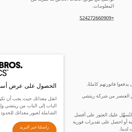
المعلومات.
+524272660909
دفعوا فاتورتهم كاملةً.
الحصول على عرض أسع
ن العنصر من شركة ريتشي
انقل معداتك حيث يجب أن تكو
الباب إلى الباب من ريتشي وإ
الشاملة لعبور معداتك للحدود
سهِّل عليك العثور على أفضل
ة أو احصل على تقديرات فورية
راسلنا عبر البريد
لدينا.