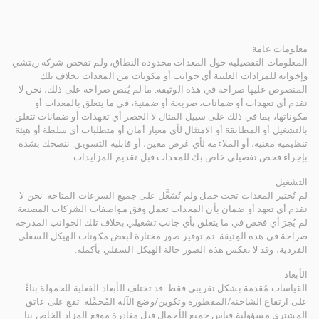
معلومات عامة
المعلومات التفصيلية حول المعدات محدودة النطاق، ولم تفحص شركة ريتشي
وإخوانه للمزادات العلنية أي جوانب أو مكونات من المعدات بخلاف تلك
المنصوص عليها صراحة في هذه الوثيقة. ما لم يُنص صراحة على ذلك، نحن لا
نقدم أي تعهدات أو ضمانات، صريحة أو ضمنية، في ما يتعلق بالمعدات أو
مكوناتها، بما في ذلك على سبيل المثال لا الحصر أي تعهدات أو ضمانات تتعلق
بالتشغيل أو المطابقة أو الامتثال لأي معيار أمان أو متطلبات أي سلطة أو هيئة
تنظيمية معنية، أو الملاءمة لأي غرض معين، أو قابلية التسويق. ننصحك بشدة
بإجراء فحص تفصيلي خاص بك للمعدات قبل تقديم المزايدات.
التشغيل
لم تُختبر المعدات تحت حمل ولم تُشغَّل على جميع السرعات المتاحة. نحن لا
نقدم أي تعهد أو ضمان بأن المعدات تعمل وفق مواصفات الشركات المصنعة.
لم يُجرَ أي فحص في ما يتعلق بأي جانب تشغيلي بخلاف تلك الجوانب المدرجة
صراحة في هذه الوثيقة. تم توفير صور مختارة لبعض مكونات الهيكل السفلي
الفردية، وقد لا تعكس هذه الصور حالة الهيكل السفلي بأكمله.
الأبعاد
القياسات مُقدمة بشكل تقريبي فقط. قد تختلف الأبعاد الفعلية للحمولة بناءً
على ارتفاع الشاحنة/المقطورة وتكوين/وضع الآلة المُحمَّلة. تقع على عاتق
المشتري مسؤولية قياس جميع الأحمال قبل مغادرة موقع المزاد الخاص بنا