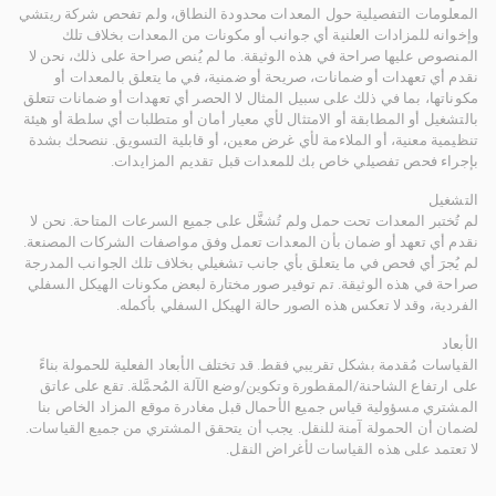
المعلومات التفصيلية حول المعدات محدودة النطاق، ولم تفحص شركة ريتشي
وإخوانه للمزادات العلنية أي جوانب أو مكونات من المعدات بخلاف تلك
المنصوص عليها صراحة في هذه الوثيقة. ما لم يُنص صراحة على ذلك، نحن لا
نقدم أي تعهدات أو ضمانات، صريحة أو ضمنية، في ما يتعلق بالمعدات أو
مكوناتها، بما في ذلك على سبيل المثال لا الحصر أي تعهدات أو ضمانات تتعلق
بالتشغيل أو المطابقة أو الامتثال لأي معيار أمان أو متطلبات أي سلطة أو هيئة
تنظيمية معنية، أو الملاءمة لأي غرض معين، أو قابلية التسويق. ننصحك بشدة
بإجراء فحص تفصيلي خاص بك للمعدات قبل تقديم المزايدات.
التشغيل
لم تُختبر المعدات تحت حمل ولم تُشغَّل على جميع السرعات المتاحة. نحن لا
نقدم أي تعهد أو ضمان بأن المعدات تعمل وفق مواصفات الشركات المصنعة.
لم يُجرَ أي فحص في ما يتعلق بأي جانب تشغيلي بخلاف تلك الجوانب المدرجة
صراحة في هذه الوثيقة. تم توفير صور مختارة لبعض مكونات الهيكل السفلي
الفردية، وقد لا تعكس هذه الصور حالة الهيكل السفلي بأكمله.
الأبعاد
القياسات مُقدمة بشكل تقريبي فقط. قد تختلف الأبعاد الفعلية للحمولة بناءً
على ارتفاع الشاحنة/المقطورة وتكوين/وضع الآلة المُحمَّلة. تقع على عاتق
المشتري مسؤولية قياس جميع الأحمال قبل مغادرة موقع المزاد الخاص بنا
لضمان أن الحمولة آمنة للنقل. يجب أن يتحقق المشتري من جميع القياسات.
لا تعتمد على هذه القياسات لأغراض النقل.