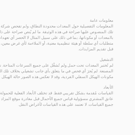
معلومات عامة
المعلومات التفصيلية حول المعدات محدودة النطاق، ولم تفحص شركة ر
تلك المنصوص عليها صراحة في هذه الوثيقة. ما لم يُنص صراحة على ذلك
بالمعدات أو مكوناتها، بما في ذلك على سبيل المثال لا الحصر أي تعهدات 
متطلبات أي سلطة أو هيئة تنظيمية معنية، أو الملاءمة لأي غرض معين
قبل تقديم المزايدات.
التشغيل
لم تُختبر المعدات تحت حمل ولم تُشغَّل على جميع السرعات المتاحة.
المصنعة. لم يُجرَ أي فحص في ما يتعلق بأي جانب تشغيلي بخلاف تلك ا
مكونات الهيكل السفلي الفردية، وقد لا تعكس هذه الصور حالة الهيكل ا
الأبعاد
القياسات مُقدمة بشكل تقريبي فقط. قد تختلف الأبعاد الفعلية للحمولة ب
عاتق المشتري مسؤولية قياس جميع الأحمال قبل مغادرة موقع المزاد 
جميع القياسات. لا تعتمد على هذه القياسات لأغراض النقل.