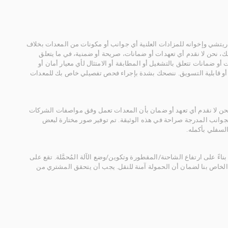
يتشي وإخوانه للمزادات العلنية أي جوانب أو مكونات من المعدات بخلاف
، نحن لا نقدم أي تعهدات أو ضمانات، صريحة أو ضمنية، في ما يتعلق
أو ضمانات تتعلق بالتشغيل أو المطابقة أو الامتثال لأي معيار أمان أو
، أو قابلية التسويق. ننصحك بشدة بإجراء فحص تفصيلي خاص بك للمعدات
 نحن لا نقدم أي تعهد أو ضمان بأن المعدات تعمل وفق مواصفات الشركات
لجوانب المدرجة صراحة في هذه الوثيقة. تم توفير صور مختارة لبعض
لسفلي بأكمله.
ناءً على ارتفاع الشاحنة/المقطورة وتكوين/وضع الآلة المُحمَّلة. تقع على
الخاص بنا لضمان أن الحمولة آمنة للنقل. يجب أن يتحقق المشتري من