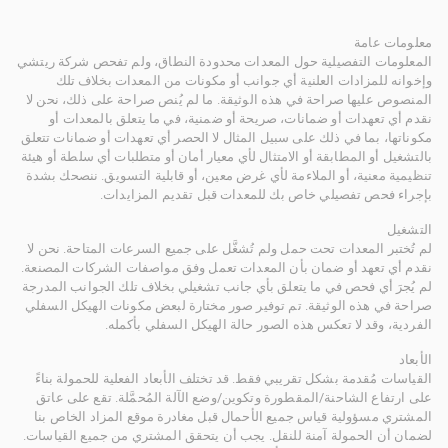
معلومات عامة
المعلومات التفصيلية حول المعدات محدودة النطاق، ولم تفحص شركة ريتشي
وإخوانه للمزادات العلنية أي جوانب أو مكونات من المعدات بخلاف تلك
المنصوص عليها صراحة في هذه الوثيقة. ما لم يُنص صراحة على ذلك، نحن لا
نقدم أي تعهدات أو ضمانات، صريحة أو ضمنية، في ما يتعلق بالمعدات أو
مكوناتها، بما في ذلك على سبيل المثال لا الحصر أي تعهدات أو ضمانات تتعلق
بالتشغيل أو المطابقة أو الامتثال لأي معيار أمان أو متطلبات أي سلطة أو هيئة
تنظيمية معنية، أو الملاءمة لأي غرض معين، أو قابلية التسويق. ننصحك بشدة
بإجراء فحص تفصيلي خاص بك للمعدات قبل تقديم المزايدات.
التشغيل
لم تُختبر المعدات تحت حمل ولم تُشغَّل على جميع السرعات المتاحة. نحن لا
نقدم أي تعهد أو ضمان بأن المعدات تعمل وفق مواصفات الشركات المصنعة.
لم يُجرَ أي فحص في ما يتعلق بأي جانب تشغيلي بخلاف تلك الجوانب المدرجة
صراحة في هذه الوثيقة. تم توفير صور مختارة لبعض مكونات الهيكل السفلي
الفردية، وقد لا تعكس هذه الصور حالة الهيكل السفلي بأكمله.
الأبعاد
القياسات مُقدمة بشكل تقريبي فقط. قد تختلف الأبعاد الفعلية للحمولة بناءً
على ارتفاع الشاحنة/المقطورة وتكوين/وضع الآلة المُحمَّلة. تقع على عاتق
المشتري مسؤولية قياس جميع الأحمال قبل مغادرة موقع المزاد الخاص بنا
لضمان أن الحمولة آمنة للنقل. يجب أن يتحقق المشتري من جميع القياسات.