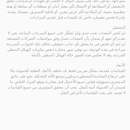
مكوناتها، بما في ذلك على سبيل المثال لا الحصر أي تعهدات أو ضمانات تتعلق
بالتشغيل أو المطابقة أو الامتثال لأي معيار أمان أو متطلبات أي سلطة أو هيئة
تنظيمية معنية، أو الملاءمة لأي غرض معين، أو قابلية التسويق. ننصحك بشدة
بإجراء فحص تفصيلي خاص بك للمعدات قبل تقديم المزايدات.
التشغيل
لم تُختبر المعدات تحت حمل ولم تُشغَّل على جميع السرعات المتاحة. نحن لا
نقدم أي تعهد أو ضمان بأن المعدات تعمل وفق مواصفات الشركات المصنعة.
لم يُجرَ أي فحص في ما يتعلق بأي جانب تشغيلي بخلاف تلك الجوانب المدرجة
صراحة في هذه الوثيقة. تم توفير صور مختارة لبعض مكونات الهيكل السفلي
الفردية، وقد لا تعكس هذه الصور حالة الهيكل السفلي بأكمله.
الأبعاد
القياسات مُقدمة بشكل تقريبي فقط. قد تختلف الأبعاد الفعلية للحمولة بناءً
على ارتفاع الشاحنة/المقطورة وتكوين/وضع الآلة المُحمَّلة. تقع على عاتق
المشتري مسؤولية قياس جميع الأحمال قبل مغادرة موقع المزاد الخاص بنا
لضمان أن الحمولة آمنة للنقل. يجب أن يتحقق المشتري من جميع القياسات.
لا تعتمد على هذه القياسات لأغراض النقل.