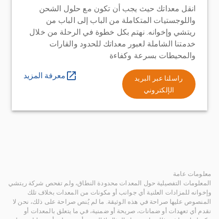
انقل معداتك حيث يجب أن تكون مع حلول الشحن
واللوجستيات المتكاملة من الباب إلى الباب من
ريتشي وإخوانه. نهتم بكل خطوة في الرحلة من خلال
خدمتنا الشاملة لعبور معداتك للحدود والقارات
والمحيطات بسرعة وكفاءة
معرفة المزيد
راسلنا عبر البريد
الإلكتروني
معلومات عامة
المعلومات التفصيلية حول المعدات محدودة النطاق، ولم تفحص شركة ريتشي
وإخوانه للمزادات العلنية أي جوانب أو مكونات من المعدات بخلاف تلك
المنصوص عليها صراحة في هذه الوثيقة. ما لم يُنص صراحة على ذلك، نحن لا
نقدم أي تعهدات أو ضمانات، صريحة أو ضمنية، في ما يتعلق بالمعدات أو