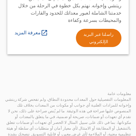
ريتشي وإخوانه. نهتم بكل خطوة في الرحلة من خلال
خدمتنا الشاملة لعبور معداتك للحدود والقارات
والمحيطات بسرعة وكفاءة
معرفة المزيد
راسلنا عبر البريد
الإلكتروني
معلومات عامة
المعلومات التفصيلية حول المعدات محدودة النطاق، ولم تفحص شركة ريتشي
وإخوانه للمزادات العلنية أي جوانب أو مكونات من المعدات بخلاف تلك
المنصوص عليها صراحة في هذه الوثيقة. ما لم يُنص صراحة على ذلك، نحن لا
نقدم أي تعهدات أو ضمانات، صريحة أو ضمنية، في ما يتعلق بالمعدات أو
مكوناتها، بما في ذلك على سبيل المثال لا الحصر أي تعهدات أو ضمانات تتعلق
بالتشغيل أو المطابقة أو الامتثال لأي معيار أمان أو متطلبات أي سلطة أو هيئة
تنظيمية معنية، أو الملاءمة لأي غرض معين، أو قابلية التسويق. ننصحك بشدة