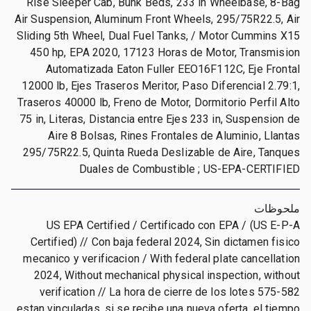
Rise Sleeper Cab, Bunk Beds, 233 in Wheelbase, 8-Bag
Air Suspension, Aluminum Front Wheels, 295/75R22.5, Air
Sliding 5th Wheel, Dual Fuel Tanks, / Motor Cummins X15
450 hp, EPA 2020, 17123 Horas de Motor, Transmision
Automatizada Eaton Fuller EEO16F112C, Eje Frontal
12000 lb, Ejes Traseros Meritor, Paso Diferencial 2.79:1,
Traseros 40000 lb, Freno de Motor, Dormitorio Perfil Alto
75 in, Literas, Distancia entre Ejes 233 in, Suspension de
Aire 8 Bolsas, Rines Frontales de Aluminio, Llantas
295/75R22.5, Quinta Rueda Deslizable de Aire, Tanques
Duales de Combustible ; US-EPA-CERTIFIED
ملحوظات
US EPA Certified / Certificado con EPA / (US E-P-A
Certified) // Con baja federal 2024, Sin dictamen fisico
mecanico y verificacion / With federal plate cancellation
2024, Without mechanical physical inspection, without
verification // La hora de cierre de los lotes 575-582
estan vinculadas, si se recibe una nueva oferta, el tiempo