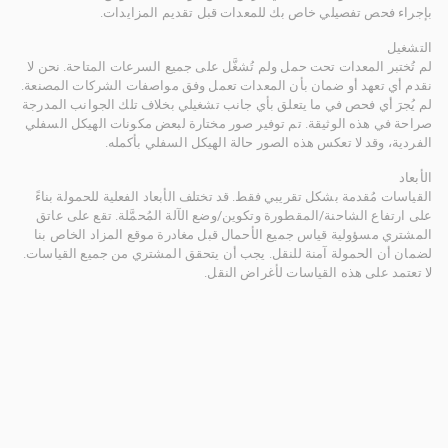
بإجراء فحص تفصيلي خاص بك للمعدات قبل تقديم المزايدات.
التشغيل
لم تُختبر المعدات تحت حمل ولم تُشغَّل على جميع السرعات المتاحة. نحن لا
نقدم أي تعهد أو ضمان بأن المعدات تعمل وفق مواصفات الشركات المصنعة.
لم يُجرَ أي فحص في ما يتعلق بأي جانب تشغيلي بخلاف تلك الجوانب المدرجة
صراحة في هذه الوثيقة. تم توفير صور مختارة لبعض مكونات الهيكل السفلي
الفردية، وقد لا تعكس هذه الصور حالة الهيكل السفلي بأكمله.
الأبعاد
القياسات مُقدمة بشكل تقريبي فقط. قد تختلف الأبعاد الفعلية للحمولة بناءً
على ارتفاع الشاحنة/المقطورة وتكوين/وضع الآلة المُحمَّلة. تقع على عاتق
المشتري مسؤولية قياس جميع الأحمال قبل مغادرة موقع المزاد الخاص بنا
لضمان أن الحمولة آمنة للنقل. يجب أن يتحقق المشتري من جميع القياسات.
لا تعتمد على هذه القياسات لأغراض النقل.