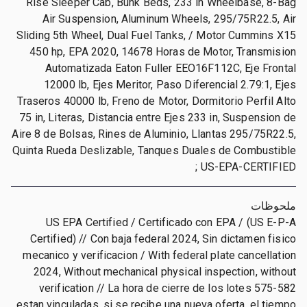
Rise Sleeper Cab, Bunk Beds, 233 in Wheelbase, 8-Bag
Air Suspension, Aluminum Wheels, 295/75R22.5, Air
Sliding 5th Wheel, Dual Fuel Tanks, / Motor Cummins X15
450 hp, EPA 2020, 14678 Horas de Motor, Transmision
Automatizada Eaton Fuller EEO16F112C, Eje Frontal
12000 lb, Ejes Meritor, Paso Diferencial 2.79:1, Ejes
Traseros 40000 lb, Freno de Motor, Dormitorio Perfil Alto
75 in, Literas, Distancia entre Ejes 233 in, Suspension de
Aire 8 de Bolsas, Rines de Aluminio, Llantas 295/75R22.5,
Quinta Rueda Deslizable, Tanques Duales de Combustible
; US-EPA-CERTIFIED
ملحوظات
US EPA Certified / Certificado con EPA / (US E-P-A
Certified) // Con baja federal 2024, Sin dictamen fisico
mecanico y verificacion / With federal plate cancellation
2024, Without mechanical physical inspection, without
verification // La hora de cierre de los lotes 575-582
estan vinculadas, si se recibe una nueva oferta, el tiempo