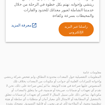
ريتشي وإخوانه. نهتم بكل خطوة في الرحلة من خلال
خدمتنا الشاملة لعبور معداتك للحدود والقارات
والمحيطات بسرعة وكفاءة
معرفة المزيد
راسلنا عبر البريد
الإلكتروني
معلومات عامة
المعلومات التفصيلية حول المعدات محدودة النطاق، ولم تفحص شركة ريتشي
وإخوانه للمزادات العلنية أي جوانب أو مكونات من المعدات بخلاف تلك
المنصوص عليها صراحة في هذه الوثيقة. ما لم يُنص صراحة على ذلك، نحن لا
نقدم أي تعهدات أو ضمانات، صريحة أو ضمنية، في ما يتعلق بالمعدات أو
مكوناتها، بما في ذلك على سبيل المثال لا الحصر أي تعهدات أو ضمانات تتعلق
بالتشغيل أو المطابقة أو الامتثال لأي معيار أمان أو متطلبات أي سلطة أو هيئة
تنظيمية معنية، أو الملاءمة لأي غرض معين، أو قابلية التسويق. ننصحك بشدة