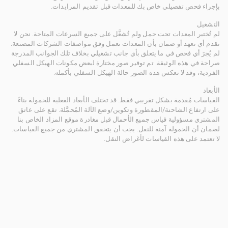
بإجراء فحص تفصيلي خاص بك للمعدات قبل تقديم المزايدات.
التشغيل
لم تُختبر المعدات تحت حمل ولم تُشغَّل على جميع السرعات المتاحة. نحن لا
نقدم أي تعهد أو ضمان بأن المعدات تعمل وفق مواصفات الشركات المصنعة.
لم يُجرَ أي فحص في ما يتعلق بأي جانب تشغيلي بخلاف تلك الجوانب المدرجة
صراحة في هذه الوثيقة. تم توفير صور مختارة لبعض مكونات الهيكل السفلي
الفردية، وقد لا تعكس هذه الصور حالة الهيكل السفلي بأكمله.
الأبعاد
القياسات مُقدمة بشكل تقريبي فقط. قد تختلف الأبعاد الفعلية للحمولة بناءً
على ارتفاع الشاحنة/المقطورة وتكوين/وضع الآلة المُحمَّلة. تقع على عاتق
المشتري مسؤولية قياس جميع الأحمال قبل مغادرة موقع المزاد الخاص بنا
لضمان أن الحمولة آمنة للنقل. يجب أن يتحقق المشتري من جميع القياسات.
لا تعتمد على هذه القياسات لأغراض النقل.